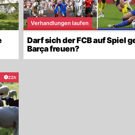
Verhandlungen laufen
e
Darf sich der FCB auf Spiel 
Barça freuen?
Artikel veröffentlicht:
22h
raktionen