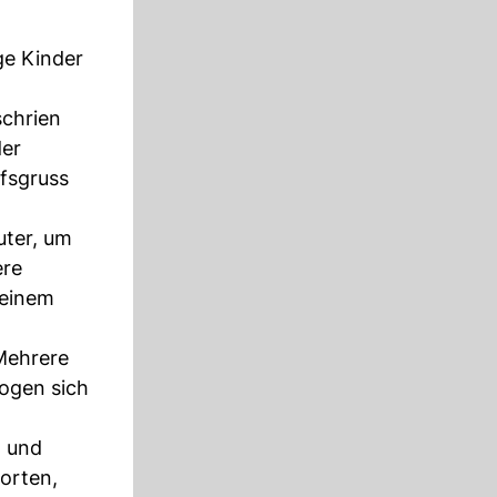
ge Kinder
schrien
der
lfsgruss
uter, um
ere
 einem
 Mehrere
zogen sich
g und
orten,