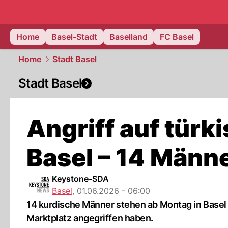
basel.
NAU
Home
Basel-Stadt
Baselland
FC Basel
Home
Stadt Basel
Stadt Basel
Angriff auf türk
Basel – 14 Männe
Keystone-SDA
Basel
,
01.06.2026 - 06:00
14 kurdische Männer stehen ab Montag in Basel v
Marktplatz angegriffen haben.