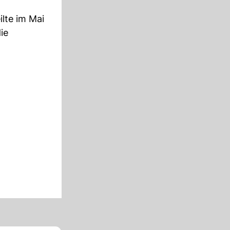
ilte im Mai
ie