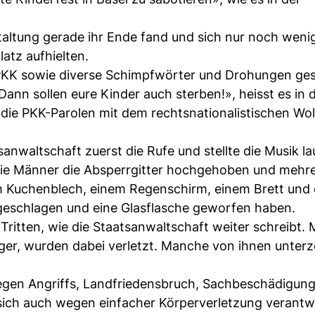
staltung gerade ihr Ende fand und sich nur noch weni
atz aufhielten.
ei PKK sowie diverse Schimpfwörter und Drohungen ge
ann sollen eure Kinder auch sterben!», heisst es in 
 die PKK-Parolen mit dem rechtsnationalistischen Wo
nwaltschaft zuerst die Rufe und stellte die Musik la
die Männer die Absperrgitter hochgehoben und mehr
 Kuchenblech, einem Regenschirm, einem Brett und
ngeschlagen und eine Glasflasche geworfen haben.
 Tritten, wie die Staatsanwaltschaft weiter schreibt.
ger, wurden dabei verletzt. Manche von ihnen unter
egen Angriffs, Landfriedensbruch, Sachbeschädigun
ich auch wegen einfacher Körperverletzung verantw