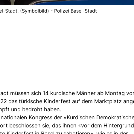
el-Stadt. (Symbolbild) - Polizei Basel-Stadt
Stadt müssen sich 14 kurdische Männer ab Montag vo
2022 das türkische Kinderfest auf dem Marktplatz ang
mpft und bedroht haben.
 nationalen Kongress der «Kurdischen Demokratisch
 Dort beschlossen sie, das ihnen «vor dem Hintergrun
 Kinderfest in Basel zu sabotieren», wie es in der