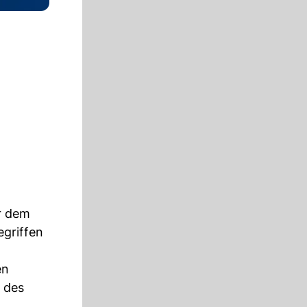
r dem
egriffen
en
d des