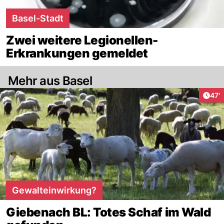
Basel-Stadt
Zwei weitere Legionellen-
Erkrankungen gemeldet
Mehr aus Basel
Arti
47'
Gewalteinwirkung?
Giebenach BL: Totes Schaf im Wald