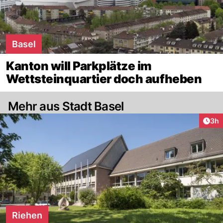
Basel
Kanton will Parkplätze im
Wettsteinquartier doch aufheben
Mehr aus Stadt Basel
Arti
3h
Riehen