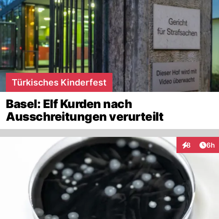
Türkisches Kinderfest
Basel: Elf Kurden nach
Ausschreitungen verurteilt
Arti
8
6h
Interaktion