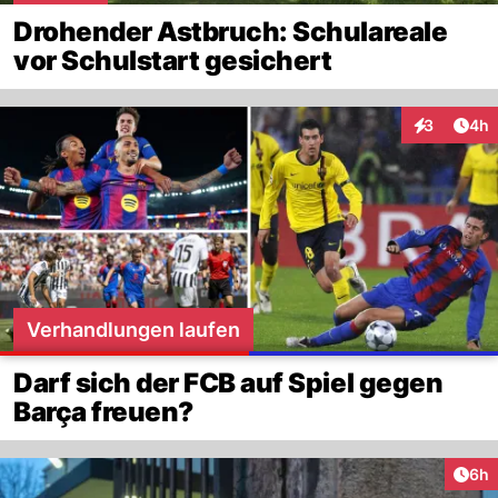
Drohender Astbruch: Schulareale
vor Schulstart gesichert
Arti
3
4h
Interaktion
Verhandlungen laufen
Darf sich der FCB auf Spiel gegen
Barça freuen?
Arti
6h