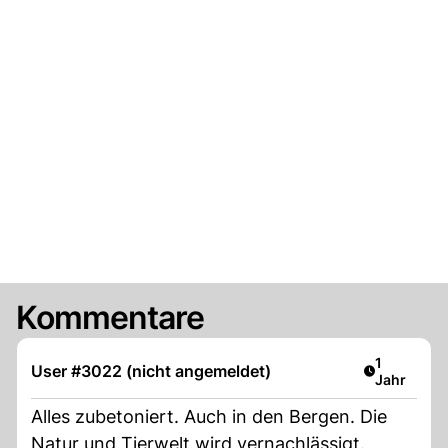
Kommentare
Artikel ver
1
User #3022 (nicht angemeldet)
Jahr
Alles zubetoniert. Auch in den Bergen. Die
Natur und Tierwelt wird vernachlässigt.