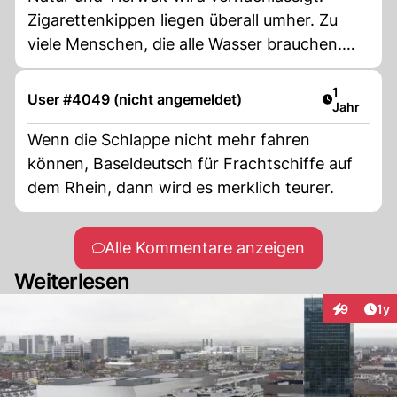
Zigarettenkippen liegen überall umher. Zu
viele Menschen, die alle Wasser brauchen.
Klimawandel.
Artikel ver
1
User #4049 (nicht angemeldet)
Jahr
Wenn die Schlappe nicht mehr fahren
können, Baseldeutsch für Frachtschiffe auf
dem Rhein, dann wird es merklich teurer.
Alle Kommentare anzeigen
Weiterlesen
Art
9
1y
Interaktion