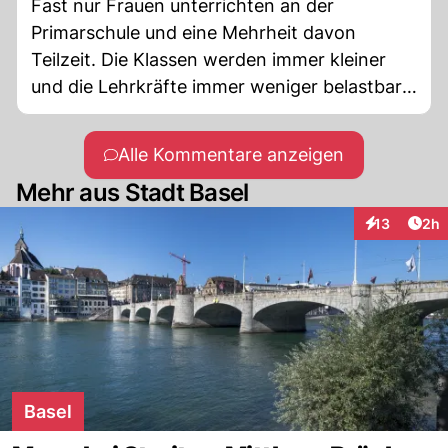
Fast nur Frauen unterrichten an der
Primarschule und eine Mehrheit davon
Teilzeit. Die Klassen werden immer kleiner
und die Lehrkräfte immer weniger belastbar.
So sieht‘s aus.
Alle Kommentare anzeigen
Mehr aus Stadt Basel
Arti
13
2h
Interaktione
Basel