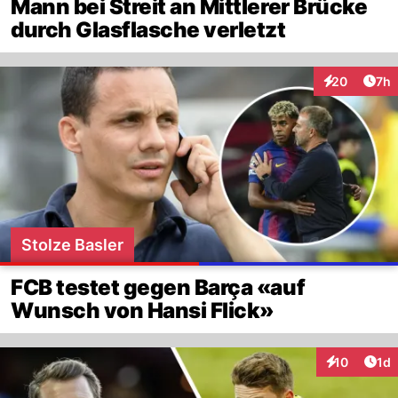
Mann bei Streit an Mittlerer Brücke
durch Glasflasche verletzt
Arti
20
7h
Interaktionen
Stolze Basler
FCB testet gegen Barça «auf
Wunsch von Hansi Flick»
Art
10
1d
Interaktione