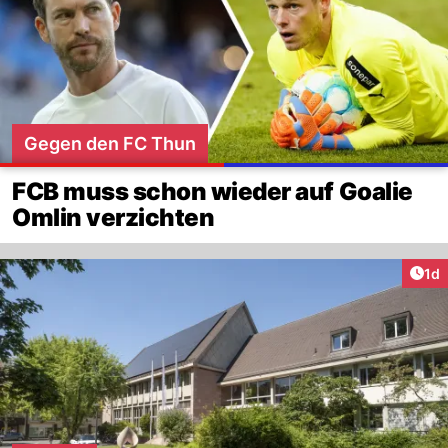
Gegen den FC Thun
FCB muss schon wieder auf Goalie
Omlin verzichten
Art
1d