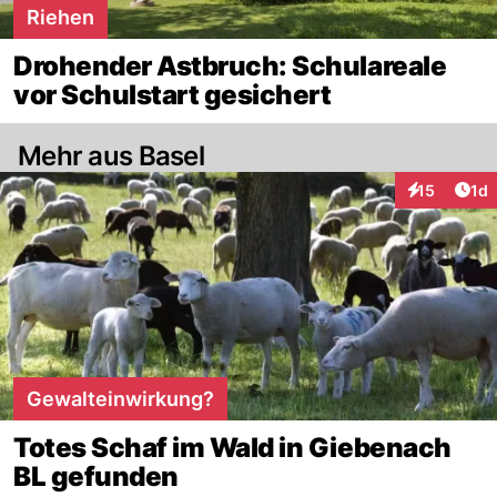
Riehen
Drohender Astbruch: Schulareale
vor Schulstart gesichert
Mehr aus Basel
Art
15
1d
Interaktione
Gewalteinwirkung?
Totes Schaf im Wald in Giebenach
BL gefunden