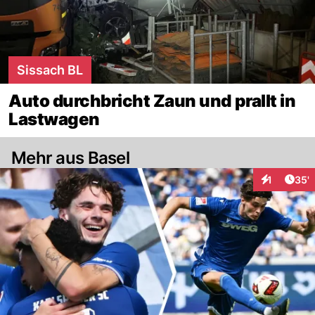
Sissach BL
Auto durchbricht Zaun und prallt in
Lastwagen
Mehr aus Basel
Arti
1
35'
Interaktion