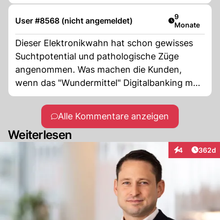
Artikel veröff
9
User #8568 (nicht angemeldet)
Monate
Dieser Elektronikwahn hat schon gewisses
Suchtpotential und pathologische Züge
angenommen. Was machen die Kunden,
wenn das "Wundermittel" Digitalbanking mal
aussteigt; dies könnte ja auch passieren?!
Alle Kommentare anzeigen
Weiterlesen
Artikel
4
362d
Interaktionen