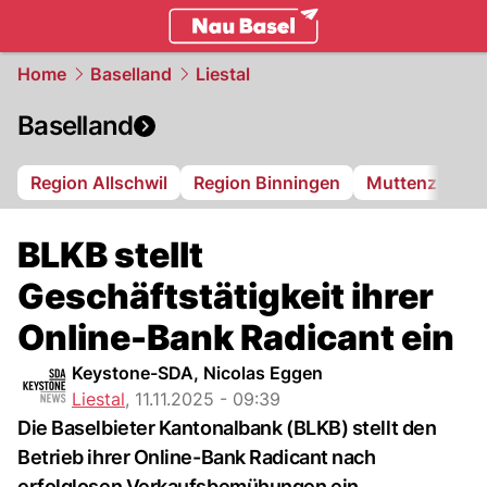
basel.
NAU.ch
Home
Baselland
Liestal
Baselland
Region Allschwil
Region Binningen
Muttenz
Bi
BLKB stellt
Geschäftstätigkeit ihrer
Online-Bank Radicant ein
Keystone-SDA, Nicolas Eggen
Liestal
,
11.11.2025 - 09:39
Die Baselbieter Kantonalbank (BLKB) stellt den
Betrieb ihrer Online-Bank Radicant nach
erfolglosen Verkaufsbemühungen ein.