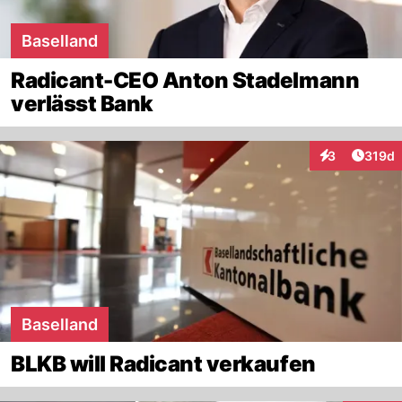
Baselland
Radicant-CEO Anton Stadelmann
verlässt Bank
Artike
3
319d
Interaktionen
Baselland
BLKB will Radicant verkaufen