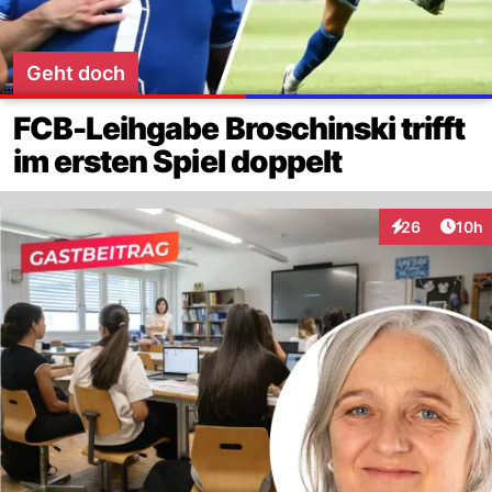
Geht doch
FCB-Leihgabe Broschinski trifft
im ersten Spiel doppelt
Artik
26
10h
Interaktionen