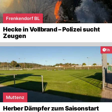
Frenkendorf BL
Hecke in Vollbrand – Polizei sucht
Zeugen
Art
1h
Muttenz
Herber Dämpfer zum Saisonstart