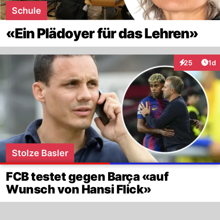
Schule
«Ein Plädoyer für das Lehren»
Art
25
1d
Interaktione
Stolze Basler
FCB testet gegen Barça «auf
Wunsch von Hansi Flick»