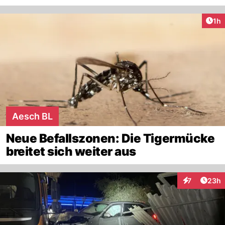
Art
1h
Aesch BL
Neue Befallszonen: Die Tigermücke
breitet sich weiter aus
Artik
7
23h
Interaktionen