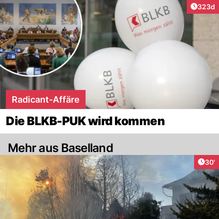
Artikel
323d
Radicant-Affäre
Die BLKB-PUK wird kommen
Mehr aus Baselland
Arti
30'