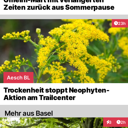
Zeiten zurück aus Sommerpause
Artik
23h
Aesch BL
Trockenheit stoppt Neophyten-
Aktion am Trailcenter
Mehr aus Basel
Arti
3
2h
Interaktion