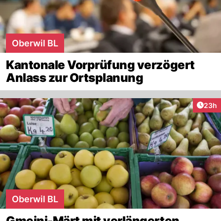
Oberwil BL
Kantonale Vorprüfung verzögert
Anlass zur Ortsplanung
Artik
23h
Oberwil BL
Gmeini-Märt mit verlängerten