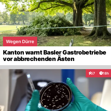
Wegen Dürre
Kanton warnt Basler Gastrobetriebe
vor abbrechenden Ästen
Artik
57
18h
Interaktionen