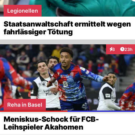
Legionellen
Staatsanwaltschaft ermittelt wegen
fahrlässiger Tötung
Artik
3
23h
Interaktionen
Reha in Basel
Meniskus-Schock für FCB-
Leihspieler Akahomen