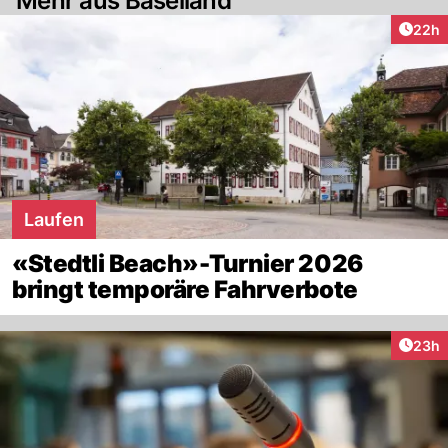
Mehr aus Baselland
Artik
22h
Laufen
«Stedtli Beach»-Turnier 2026
bringt temporäre Fahrverbote
Artik
23h