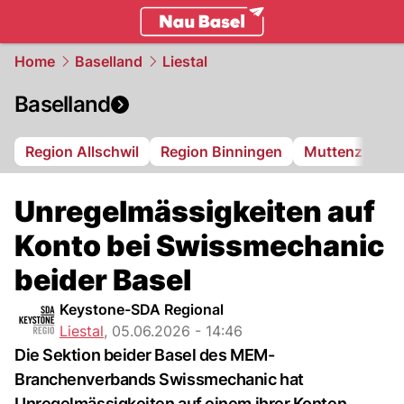
basel.
NAU.ch
Home
Baselland
Liestal
Baselland
Region Allschwil
Region Binningen
Muttenz
Bi
Unregelmässigkeiten auf
Konto bei Swissmechanic
beider Basel
Keystone-SDA Regional
Liestal
,
05.06.2026 - 14:46
Die Sektion beider Basel des MEM-
Branchenverbands Swissmechanic hat
Unregelmässigkeiten auf einem ihrer Konten