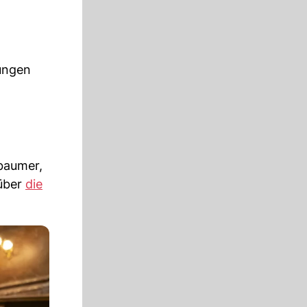
ungen
baumer,
 über
die