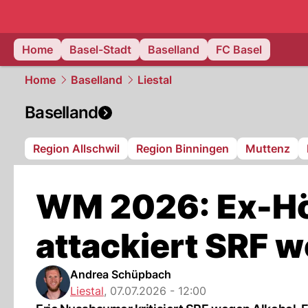
basel.
NAU
Home
Basel-Stadt
Baselland
FC Basel
Home
Baselland
Liestal
Baselland
Region Allschwil
Region Binningen
Muttenz
WM 2026: Ex-Hö
attackiert SRF 
Andrea Schüpbach
Liestal
,
07.07.2026 - 12:00