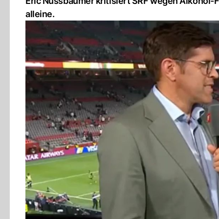
Eric Nussbaumer kritisiert SRF wegen Alkohol-F
alleine.