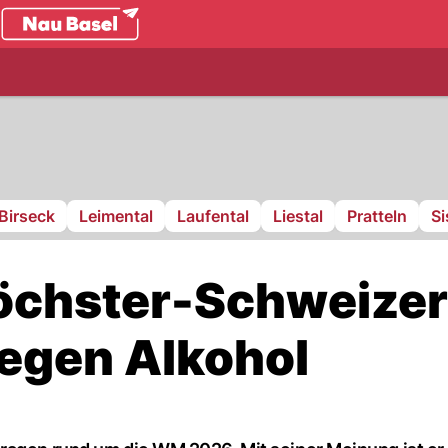
.ch
Birseck
Leimental
Laufental
Liestal
Pratteln
S
chster-Schweizer
wegen Alkohol