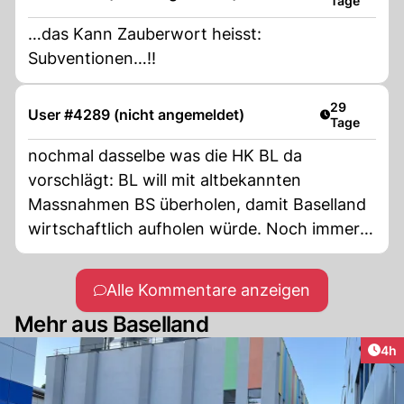
Tage
…das Kann Zauberwort heisst:
Subventionen…!!
Artikel veröf
29
User #4289 (nicht angemeldet)
Tage
nochmal dasselbe was die HK BL da
vorschlägt: BL will mit altbekannten
Massnahmen BS überholen, damit Baselland
wirtschaftlich aufholen würde. Noch immer
wird gegeneinander statt miteinander
gearbeitet, Sei es im Gesundheitswesen, sei
Alle Kommentare anzeigen
es in anderen Bereichen. Mit etwas Folklore,
Mehr aus Baselland
Sprüchen, Hügelfeuerchen, Schönebuech bis
Ammel bis zur Anbetung vom hl. Christoph
Arti
4h
geht es bei aller Liebe leider nicht vorwärts.
Also dann endlich ein Entscheid zur