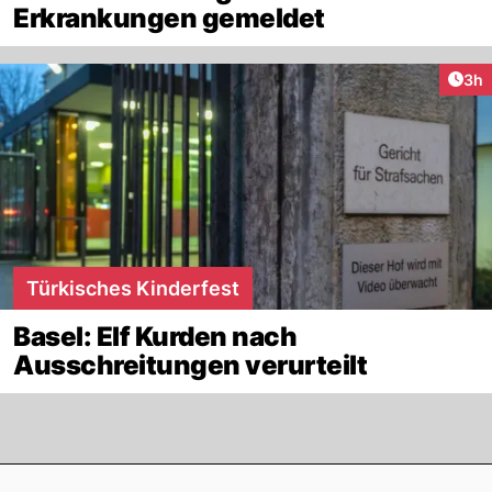
Erkrankungen gemeldet
Arti
3h
Türkisches Kinderfest
Basel: Elf Kurden nach
Ausschreitungen verurteilt
Footer