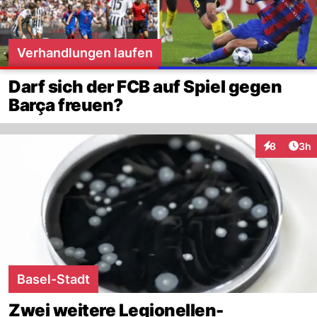
Verhandlungen laufen
Darf sich der FCB auf Spiel gegen
Barça freuen?
Arti
8
3h
Interaktion
Basel-Stadt
Zwei weitere Legionellen-