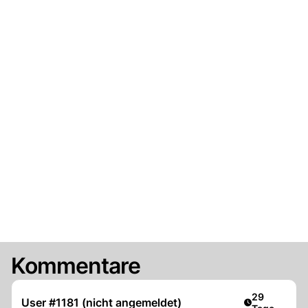
Kommentare
Artikel veröf
29
User #1181 (nicht angemeldet)