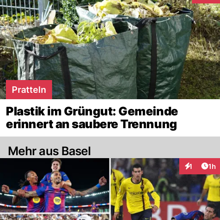
Pratteln
Plastik im Grüngut: Gemeinde
erinnert an saubere Trennung
Mehr aus Basel
Art
1
1h
Interaktion