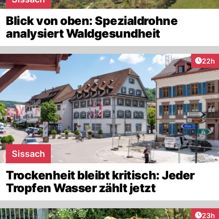
Blick von oben: Spezialdrohne
analysiert Waldgesundheit
Artik
22h
Sissach
Trockenheit bleibt kritisch: Jeder
Tropfen Wasser zählt jetzt
Artik
23h