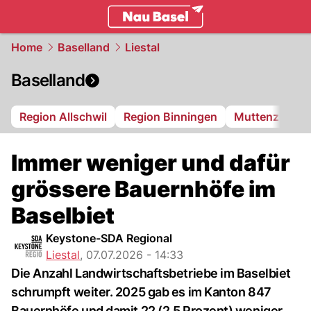
basel.
NAU.ch
Home
Baselland
Liestal
Baselland
Region Allschwil
Region Binningen
Muttenz
Bi
Immer weniger und dafür
grössere Bauernhöfe im
Baselbiet
Keystone-SDA Regional
Liestal
,
07.07.2026 - 14:33
Die Anzahl Landwirtschaftsbetriebe im Baselbiet
schrumpft weiter. 2025 gab es im Kanton 847
Bauernhöfe und damit 22 (2,5 Prozent) weniger