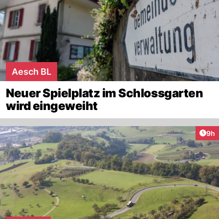
Aesch BL
Neuer Spielplatz im Schlossgarten
wird eingeweiht
Arti
9h