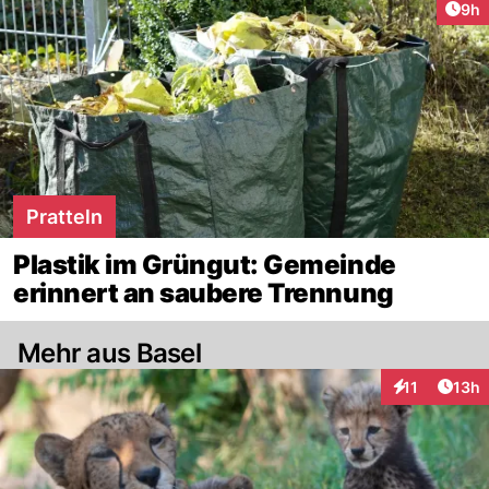
Arti
9h
Pratteln
Plastik im Grüngut: Gemeinde
erinnert an saubere Trennung
Mehr aus Basel
Artik
11
13h
Interaktionen