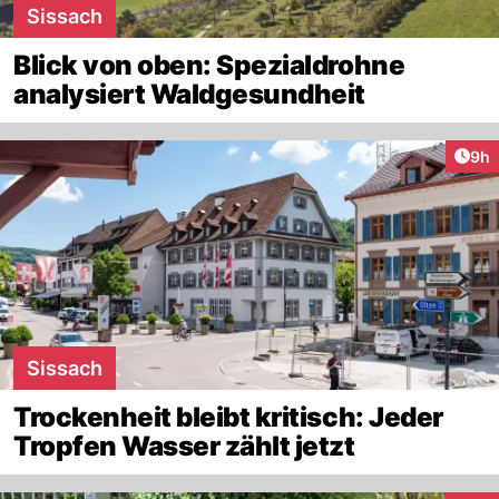
Sissach
Blick von oben: Spezialdrohne
analysiert Waldgesundheit
Arti
9h
Sissach
Trockenheit bleibt kritisch: Jeder
Tropfen Wasser zählt jetzt