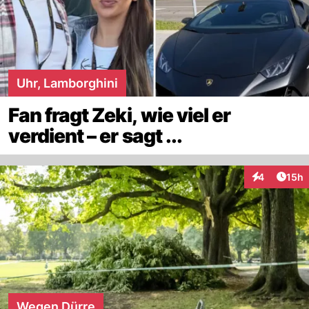
Uhr, Lamborghini
Fan fragt Zeki, wie viel er
verdient – er sagt ...
Artik
4
15h
Interaktione
Wegen Dürre