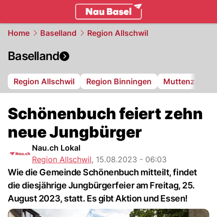
basel.
NAU.ch
Home
Baselland
Region Allschwil
Baselland
Region Allschwil
Region Binningen
Muttenz
Bi
Schönenbuch feiert zehn
neue Jungbürger
Nau.ch Lokal
Region Allschwil
,
15.08.2023 - 06:03
Wie die Gemeinde Schönenbuch mitteilt, findet
die diesjährige Jungbürgerfeier am Freitag, 25.
August 2023, statt. Es gibt Aktion und Essen!