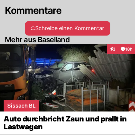
Kommentare
Schreibe einen Kommentar
Mehr aus Baselland
Artik
3
18h
Interaktione
Sissach BL
Auto durchbricht Zaun und prallt in
Lastwagen