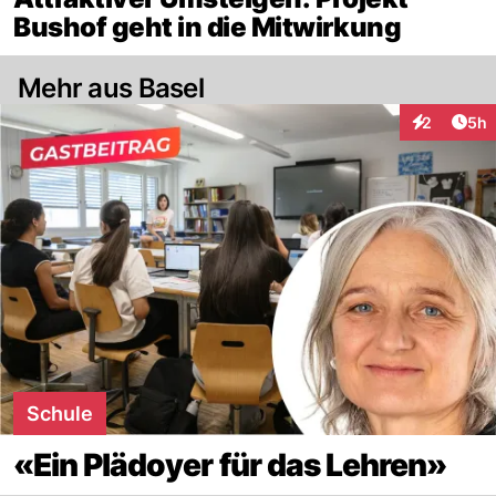
Bushof geht in die Mitwirkung
Mehr aus Basel
Arti
2
5h
Interaktion
Schule
«Ein Plädoyer für das Lehren»