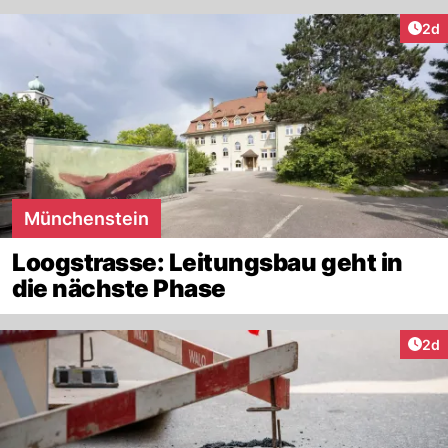
Arti
2d
Münchenstein
Loogstrasse: Leitungsbau geht in
die nächste Phase
Arti
2d