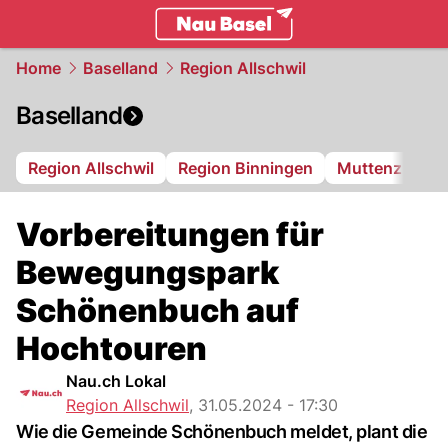
basel.
NAU.ch
Home
Baselland
Region Allschwil
Baselland
Region Allschwil
Region Binningen
Muttenz
Bi
Vorbereitungen für
Bewegungspark
Schönenbuch auf
Hochtouren
Nau.ch Lokal
Region Allschwil
,
31.05.2024 - 17:30
Wie die Gemeinde Schönenbuch meldet, plant die