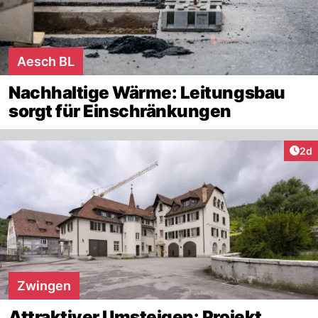
Aesch BL
Nachhaltige Wärme: Leitungsbau
sorgt für Einschränkungen
Arti
2d
Zwingen
Attraktiver Umsteigen: Projekt