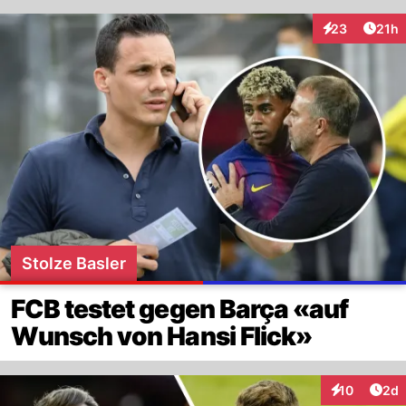
Artik
23
21h
Interaktionen
Stolze Basler
FCB testet gegen Barça «auf
Wunsch von Hansi Flick»
Arti
10
2d
Interaktione