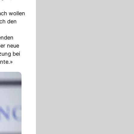
ach wollen
uch den
senden
Der neue
zung bei
nte.»