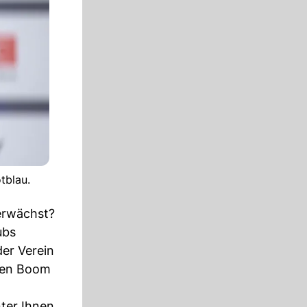
tblau.
erwächst?
ubs
er Verein
 den Boom
nter Ihnen