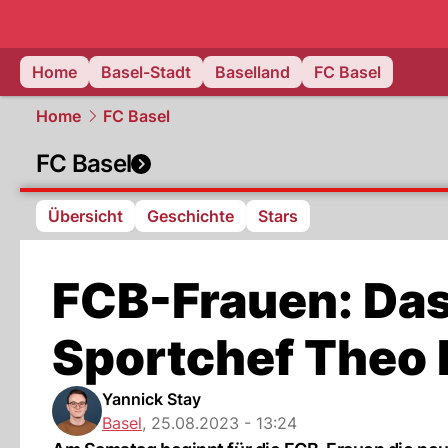
basel.
NAU
Home
Basel-Stadt
Baselland
FC Basel
Home
FC Basel
FC Basel
Übersicht
Geschichte
Stars
FCB-Frauen: Das 
Sportchef Theo 
Yannick Stay
Basel
,
25.08.2023 - 13:24