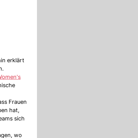
in erklärt
n.
Women's
mische
dass Frauen
ben hat,
Teams sich
agen, wo