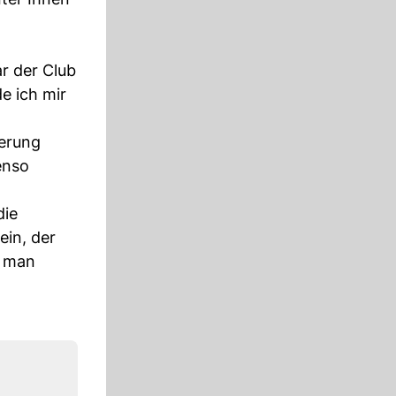
r der Club
e ich mir
ierung
enso
die
ein, der
e man