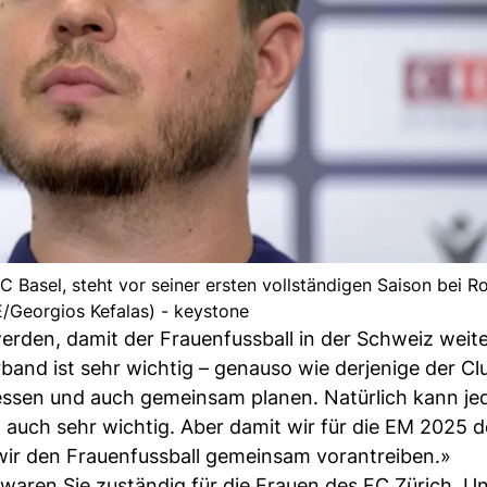
 Basel, steht vor seiner ersten vollständigen Saison bei Ro
Georgios Kefalas) - keystone
rden, damit der Frauenfussball in der Schweiz weit
and ist sehr wichtig – genauso wie derjenige der Cl
ssen und auch gemeinsam planen. Natürlich kann jed
l auch sehr wichtig. Aber damit wir für die EM 2025
ir den Frauenfussball gemeinsam vorantreiben.»
 waren Sie zuständig für die Frauen des FC Zürich. U