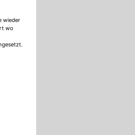
e wieder
rt wo
ngesetzt.