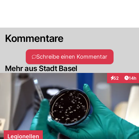
Kommentare
Schreibe einen Kommentar
Mehr aus Stadt Basel
Artik
52
14h
Interaktionen
Legionellen