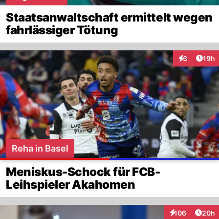
Staatsanwaltschaft ermittelt wegen
fahrlässiger Tötung
Artik
3
19h
Interaktione
Reha in Basel
Meniskus-Schock für FCB-
Leihspieler Akahomen
Artik
106
20h
Interaktionen