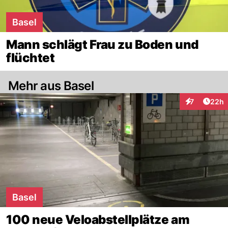
Basel
Mann schlägt Frau zu Boden und
flüchtet
Mehr aus Basel
Artik
7
22h
Interaktionen
Basel
100 neue Veloabstellplätze am