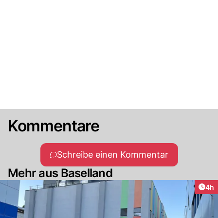
Kommentare
Schreibe einen Kommentar
Mehr aus Baselland
Arti
4h