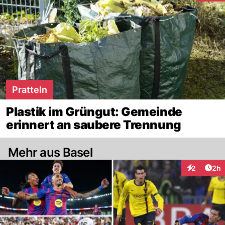
Pratteln
Plastik im Grüngut: Gemeinde
erinnert an saubere Trennung
Mehr aus Basel
Arti
2
2h
Interaktion