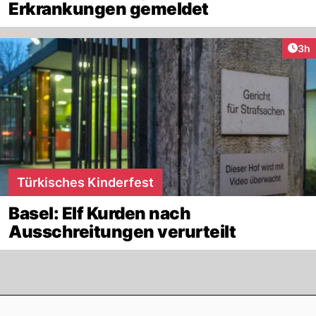
Erkrankungen gemeldet
Arti
3h
Türkisches Kinderfest
Basel: Elf Kurden nach
Ausschreitungen verurteilt
Footer