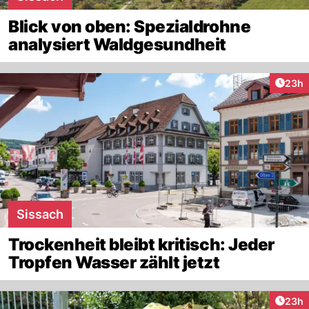
Blick von oben: Spezialdrohne
analysiert Waldgesundheit
Artik
23h
Sissach
Trockenheit bleibt kritisch: Jeder
Tropfen Wasser zählt jetzt
Artik
23h