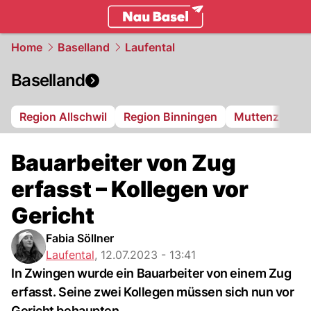
basel.
NAU.ch
Home
Baselland
Laufental
Baselland
Region Allschwil
Region Binningen
Muttenz
Bi
Bauarbeiter von Zug
erfasst – Kollegen vor
Gericht
Fabia Söllner
Laufental
,
12.07.2023 - 13:41
In Zwingen wurde ein Bauarbeiter von einem Zug
erfasst. Seine zwei Kollegen müssen sich nun vor
Gericht behaupten.