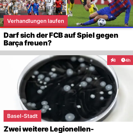
Verhandlungen laufen
Darf sich der FCB auf Spiel gegen
Barça freuen?
Arti
8
4h
Interaktion
Basel-Stadt
Zwei weitere Legionellen-