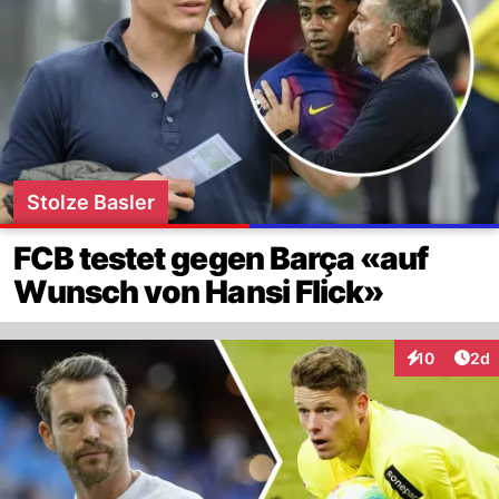
Stolze Basler
FCB testet gegen Barça «auf
Wunsch von Hansi Flick»
Arti
10
2d
Interaktione