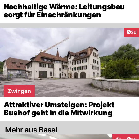
Nachhaltige Wärme: Leitungsbau
sorgt für Einschränkungen
Arti
2d
Zwingen
Attraktiver Umsteigen: Projekt
Bushof geht in die Mitwirkung
Mehr aus Basel