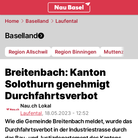
basel.
NAU.ch
Home
Baselland
Laufental
Baselland
Region Allschwil
Region Binningen
Muttenz
Bi
Breitenbach: Kanton
Solothurn genehmigt
Durchfahrtsverbot
Nau.ch Lokal
Laufental
,
18.05.2023 - 12:52
Wie die Gemeinde Breitenbach meldet, wurde das
Durchfahrtsverbot in der Industriestrasse durch
das Bau- und Justizdepartement des Kantons