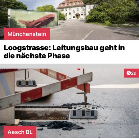
Münchenstein
Loogstrasse: Leitungsbau geht in
die nächste Phase
Arti
2d
Aesch BL