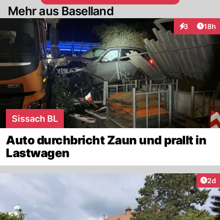
Mehr aus Baselland
Artik
3
18h
Interaktione
Sissach BL
Auto durchbricht Zaun und prallt in
Lastwagen
Arti
2d