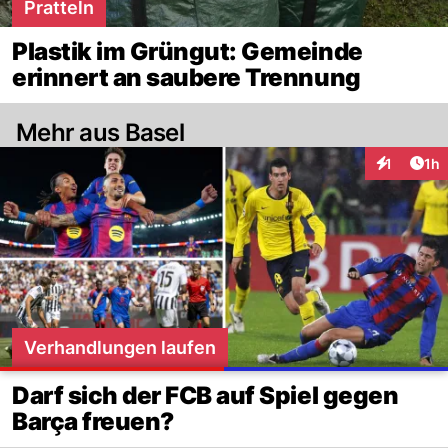
Pratteln
Plastik im Grüngut: Gemeinde
erinnert an saubere Trennung
Mehr aus Basel
Art
1
1h
Interaktion
Verhandlungen laufen
Darf sich der FCB auf Spiel gegen
Barça freuen?