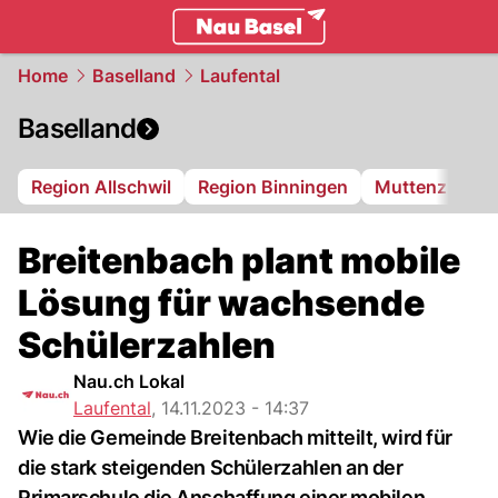
basel.
NAU.ch
Home
Baselland
Laufental
Baselland
Region Allschwil
Region Binningen
Muttenz
Bi
Breitenbach plant mobile
Lösung für wachsende
Schülerzahlen
Nau.ch Lokal
Laufental
,
14.11.2023 - 14:37
Wie die Gemeinde Breitenbach mitteilt, wird für
die stark steigenden Schülerzahlen an der
Primarschule die Anschaffung einer mobilen