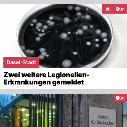
Arti
8
3h
Interaktion
Basel-Stadt
Zwei weitere Legionellen-
Erkrankungen gemeldet
Arti
3h