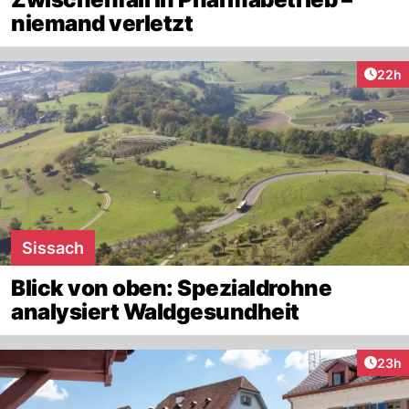
niemand verletzt
Artik
22h
Sissach
Blick von oben: Spezialdrohne
analysiert Waldgesundheit
Artik
23h