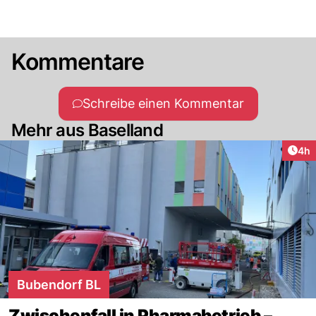
Kommentare
Schreibe einen Kommentar
Mehr aus Baselland
Arti
4h
Bubendorf BL
Zwischenfall in Pharmabetrieb –