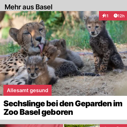
Mehr aus Basel
Artik
11
12h
Interaktionen
Allesamt gesund
Sechslinge bei den Geparden im
Zoo Basel geboren