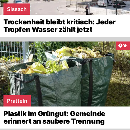
Sissach
Trockenheit bleibt kritisch: Jeder
Tropfen Wasser zählt jetzt
Arti
9h
Pratteln
Plastik im Grüngut: Gemeinde
erinnert an saubere Trennung