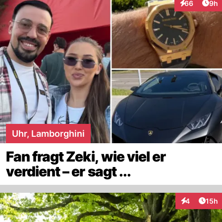
Arti
66
9h
Interaktionen
Uhr, Lamborghini
Fan fragt Zeki, wie viel er
verdient – er sagt ...
Artik
4
15h
Interaktione