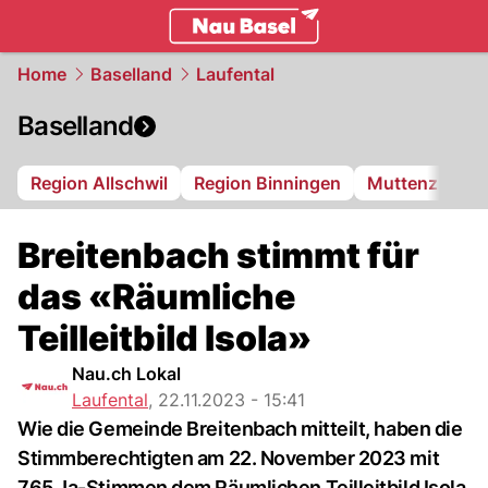
basel.
NAU.ch
Home
Baselland
Laufental
Baselland
Region Allschwil
Region Binningen
Muttenz
Bi
Breitenbach stimmt für
das «Räumliche
Teilleitbild Isola»
Nau.ch Lokal
Laufental
,
22.11.2023 - 15:41
Wie die Gemeinde Breitenbach mitteilt, haben die
Stimmberechtigten am 22. November 2023 mit
765 Ja-Stimmen dem Räumlichen Teilleitbild Isola