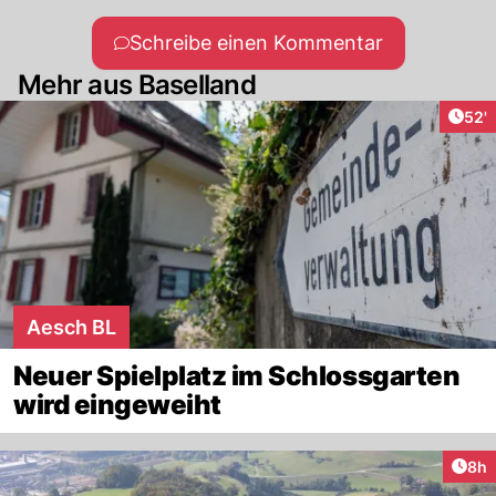
Schreibe einen Kommentar
Mehr aus Baselland
Arti
52'
Aesch BL
Neuer Spielplatz im Schlossgarten
wird eingeweiht
Arti
8h