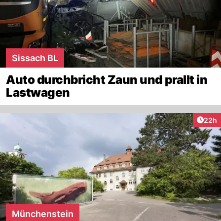
Sissach BL
Auto durchbricht Zaun und prallt in
Lastwagen
Artik
22h
Münchenstein