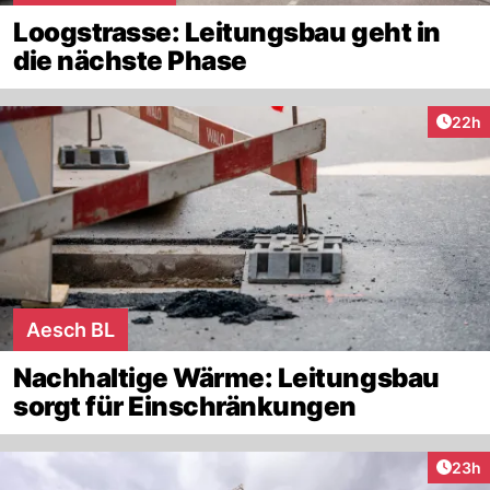
Loogstrasse: Leitungsbau geht in
die nächste Phase
Artik
22h
Aesch BL
Nachhaltige Wärme: Leitungsbau
sorgt für Einschränkungen
Artik
23h