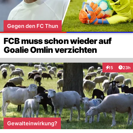
Gegen den FC Thun
FCB muss schon wieder auf
Goalie Omlin verzichten
Artik
15
23h
Interaktionen
Gewalteinwirkung?