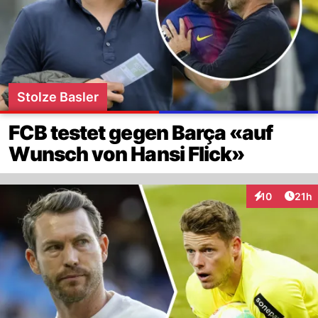
Stolze Basler
FCB testet gegen Barça «auf
Wunsch von Hansi Flick»
Artik
10
21h
Interaktionen