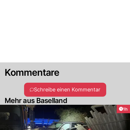
Kommentare
Schreibe einen Kommentar
Mehr aus Baselland
Art
1h