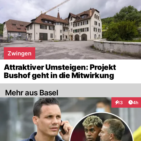
Zwingen
Attraktiver Umsteigen: Projekt
Bushof geht in die Mitwirkung
Mehr aus Basel
Arti
13
4h
Interaktione