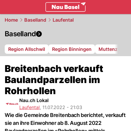
basel.
NAU.ch
Home
Baselland
Laufental
Baselland
Region Allschwil
Region Binningen
Muttenz
Bi
Breitenbach verkauft
Baulandparzellen im
Rohrhollen
Nau.ch Lokal
Laufental
,
11.07.2022 - 21:03
Wie die Gemeinde Breitenbach berichtet, verkauft
sie an ihre Einwohner ab 8. August 2022
Baulandparzellen im «Rohrhollen» mittels