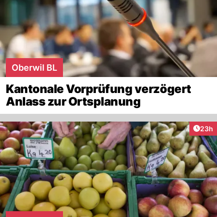
Oberwil BL
Kantonale Vorprüfung verzögert
Anlass zur Ortsplanung
Artik
23h