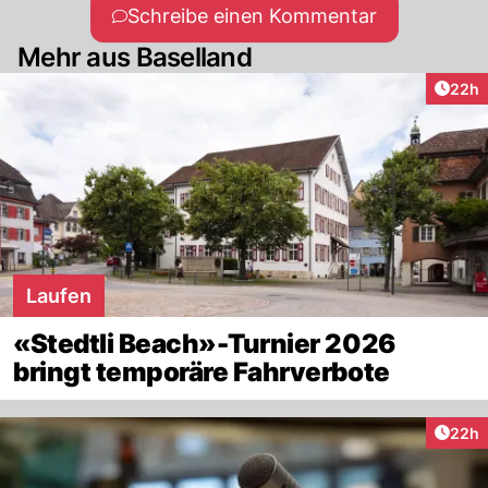
Schreibe einen Kommentar
Mehr aus Baselland
Artik
22h
Laufen
«Stedtli Beach»-Turnier 2026
bringt temporäre Fahrverbote
Artik
22h