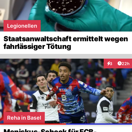
Legionellen
Staatsanwaltschaft ermittelt wegen
fahrlässiger Tötung
Artik
3
22h
Interaktionen
Reha in Basel
Meniskus-Schock für FCB-