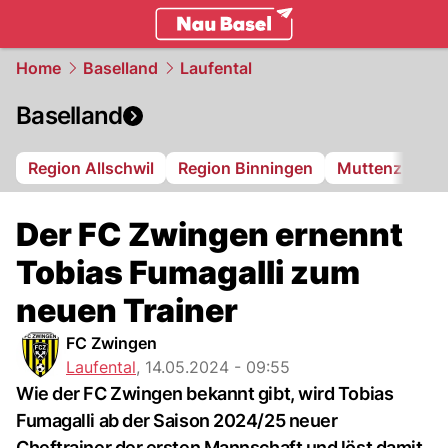
basel.
NAU.ch
Home
Baselland
Laufental
Baselland
Region Allschwil
Region Binningen
Muttenz
Bi
Der FC Zwingen ernennt
Tobias Fumagalli zum
neuen Trainer
FC Zwingen
Laufental
,
14.05.2024 - 09:55
Wie der FC Zwingen bekannt gibt, wird Tobias
Fumagalli ab der Saison 2024/25 neuer
Cheftrainer der ersten Mannschaft und löst damit