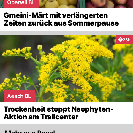
Oberwil BL
Gmeini-Märt mit verlängerten
Zeiten zurück aus Sommerpause
Artik
23h
Aesch BL
Trockenheit stoppt Neophyten-
Aktion am Trailcenter