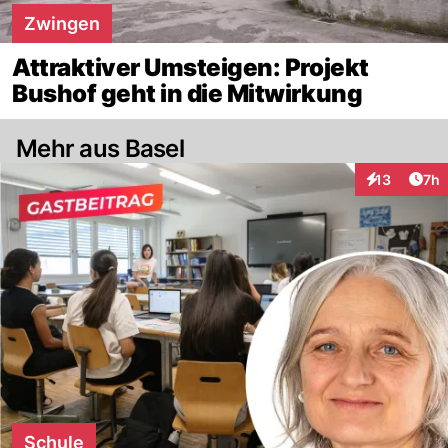
Zwingen
Attraktiver Umsteigen: Projekt
Bushof geht in die Mitwirkung
Mehr aus Basel
Arti
13
7h
Interaktione
Schule