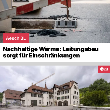
Aesch BL
Nachhaltige Wärme: Leitungsbau
sorgt für Einschränkungen
Arti
2d