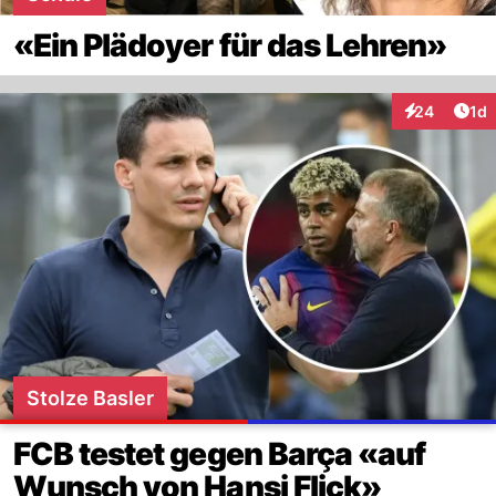
«Ein Plädoyer für das Lehren»
Art
24
1d
Interaktione
Stolze Basler
FCB testet gegen Barça «auf
Wunsch von Hansi Flick»