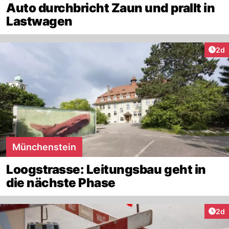
Auto durchbricht Zaun und prallt in
Lastwagen
Arti
2d
Münchenstein
Loogstrasse: Leitungsbau geht in
die nächste Phase
Arti
2d