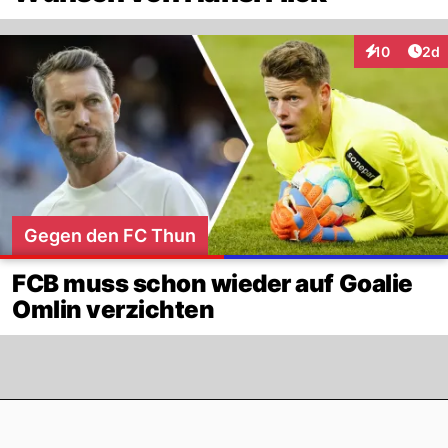
Arti
10
2d
Interaktione
Gegen den FC Thun
FCB muss schon wieder auf Goalie
Omlin verzichten
Footer