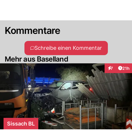
Kommentare
Schreibe einen Kommentar
Mehr aus Baselland
Artik
7
21h
Interaktione
Sissach BL