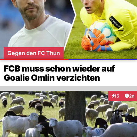
Gegen den FC Thun
FCB muss schon wieder auf
Goalie Omlin verzichten
Arti
15
2d
Interaktione