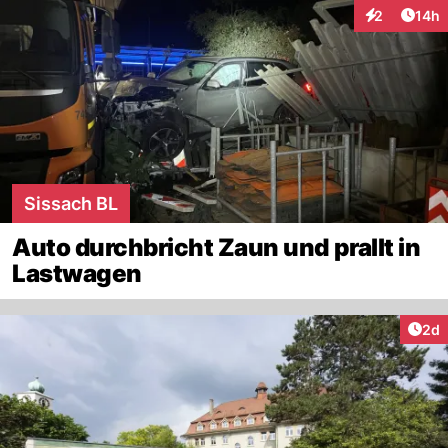
Artik
2
14h
Interaktione
Sissach BL
Auto durchbricht Zaun und prallt in
Lastwagen
Arti
2d