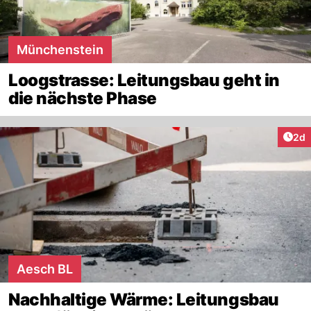
Münchenstein
Loogstrasse: Leitungsbau geht in
die nächste Phase
Arti
2d
Aesch BL
Nachhaltige Wärme: Leitungsbau