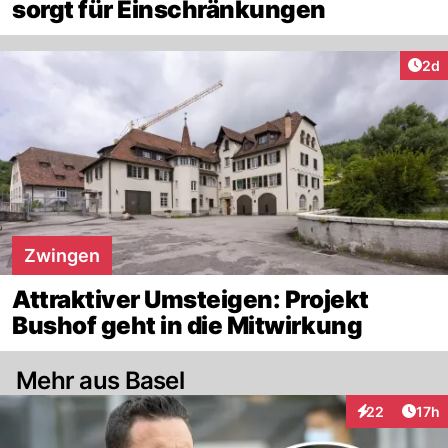
sorgt für Einschränkungen
Arti
2d
Zwingen
Attraktiver Umsteigen: Projekt
Bushof geht in die Mitwirkung
Mehr aus Basel
Artik
22
17h
Interaktionen