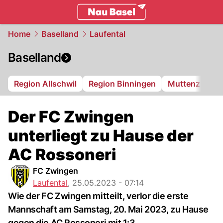
basel.
NAU.ch
Home
Baselland
Laufental
Baselland
Region Allschwil
Region Binningen
Muttenz
Bi
Der FC Zwingen
unterliegt zu Hause der
AC Rossoneri
FC Zwingen
Laufental
,
25.05.2023 - 07:14
Wie der FC Zwingen mitteilt, verlor die erste
Mannschaft am Samstag, 20. Mai 2023, zu Hause
gegen die AC Rossoneri mit 1:3.