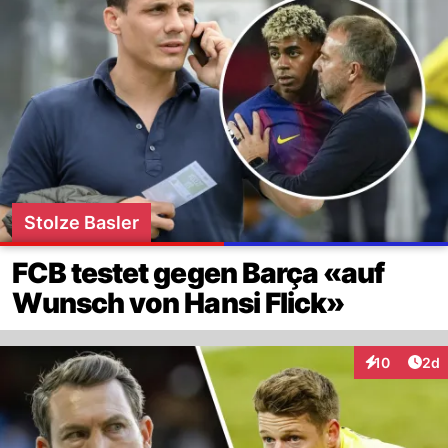
Stolze Basler
FCB testet gegen Barça «auf
Wunsch von Hansi Flick»
Arti
10
2d
Interaktione