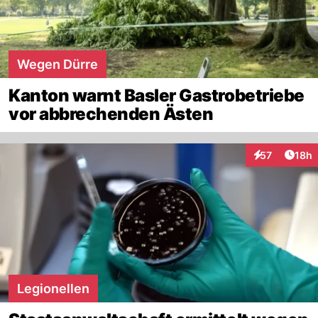
Wegen Dürre
Kanton warnt Basler Gastrobetriebe
vor abbrechenden Ästen
Artik
57
18h
Interaktionen
Legionellen