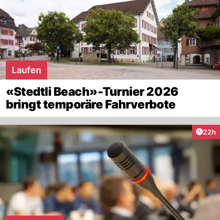
Laufen
«Stedtli Beach»-Turnier 2026
bringt temporäre Fahrverbote
Artik
22h