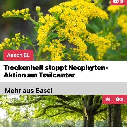
Artik
23h
Aesch BL
Trockenheit stoppt Neophyten-
Aktion am Trailcenter
Mehr aus Basel
Arti
3
2h
Interaktion