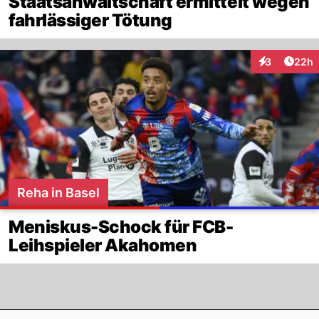
Staatsanwaltschaft ermittelt wegen
fahrlässiger Tötung
Artik
3
22h
Interaktionen
Reha in Basel
Meniskus-Schock für FCB-
Leihspieler Akahomen