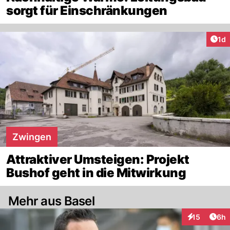
sorgt für Einschränkungen
Art
1d
Zwingen
Attraktiver Umsteigen: Projekt
Bushof geht in die Mitwirkung
Mehr aus Basel
Arti
15
6h
Interaktione