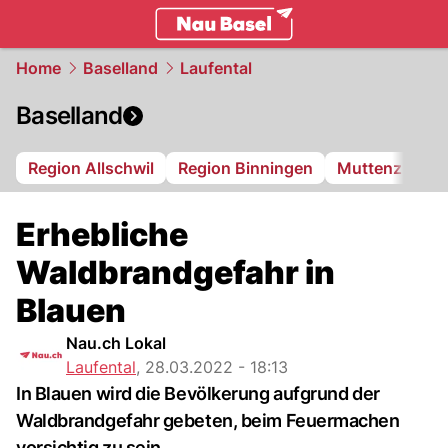
basel.
NAU.ch
Home
Baselland
Laufental
Baselland
Region Allschwil
Region Binningen
Muttenz
Bi
Erhebliche
Waldbrandgefahr in
Blauen
Nau.ch Lokal
Laufental
,
28.03.2022 - 18:13
In Blauen wird die Bevölkerung aufgrund der
Waldbrandgefahr gebeten, beim Feuermachen
vorsichtig zu sein.