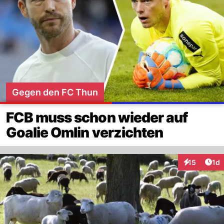
Gegen den FC Thun
FCB muss schon wieder auf
Goalie Omlin verzichten
Art
15
1d
Interaktione