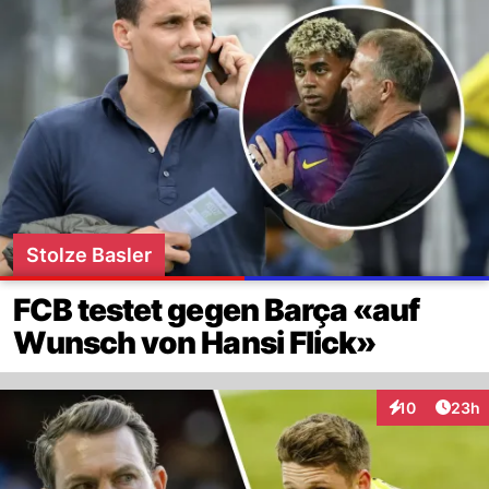
Stolze Basler
FCB testet gegen Barça «auf
Wunsch von Hansi Flick»
Artik
10
23h
Interaktionen