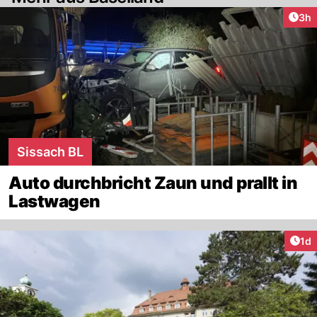
Arti
3h
Sissach BL
Auto durchbricht Zaun und prallt in
Lastwagen
Art
1d