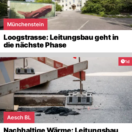
Münchenstein
Loogstrasse: Leitungsbau geht in
die nächste Phase
Art
1d
Aesch BL
Nachhaltige Wärme: Leitungsbau