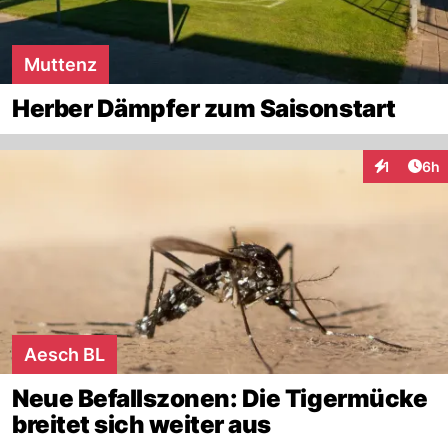
Muttenz
Herber Dämpfer zum Saisonstart
Arti
1
6h
Interaktion
Aesch BL
Neue Befallszonen: Die Tigermücke
breitet sich weiter aus