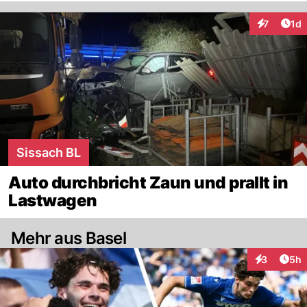
Art
7
1d
Interaktion
Sissach BL
Auto durchbricht Zaun und prallt in
Lastwagen
Mehr aus Basel
Arti
3
5h
Interaktion