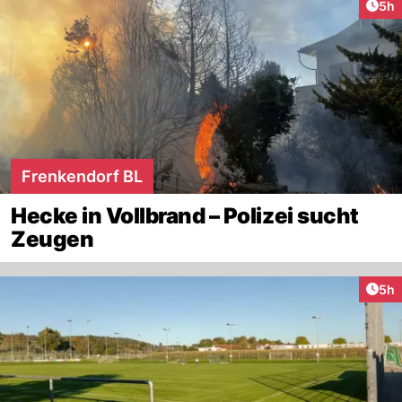
Arti
5h
Frenkendorf BL
Hecke in Vollbrand – Polizei sucht
Zeugen
Arti
5h