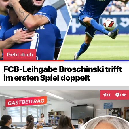
Geht doch
FCB-Leihgabe Broschinski trifft
im ersten Spiel doppelt
Artik
31
14h
Interaktionen