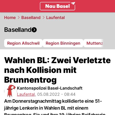
basel.
NAU.ch
Home
Baselland
Laufental
Baselland
Region Allschwil
Region Binningen
Muttenz
Bi
Wahlen BL: Zwei Verletzte
nach Kollision mit
Brunnentrog
Kantonspolizei Basel-Landschaft
Laufental
,
05.08.2022 - 08:44
Am Donnerstagnachmittag kollidierte eine 51-
jährige Lenkerin in Wahlen BL mit einem
Brunnentrog. Sie und ihre 19-jährige Beifahrerin