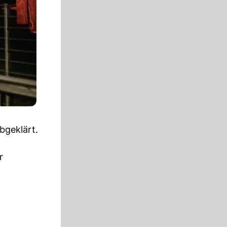
bgeklärt.
r