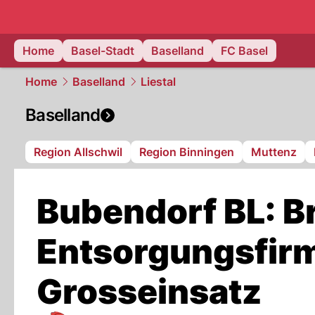
basel.
NAU
Home
Basel-Stadt
Baselland
FC Basel
Home
Baselland
Liestal
Baselland
Region Allschwil
Region Binningen
Muttenz
Bubendorf BL: B
Entsorgungsfirm
Grosseinsatz