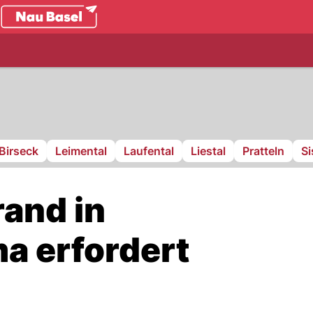
.ch
Birseck
Leimental
Laufental
Liestal
Pratteln
S
rand in
a erfordert