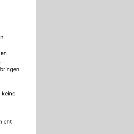
in
ken
.
 bringen
 keine
nicht