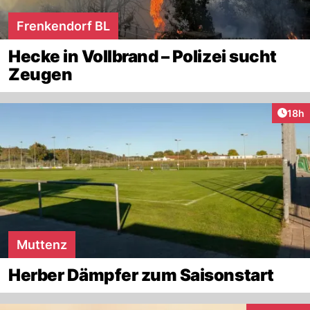
Frenkendorf BL
Hecke in Vollbrand – Polizei sucht
Zeugen
Artik
18h
Muttenz
Herber Dämpfer zum Saisonstart