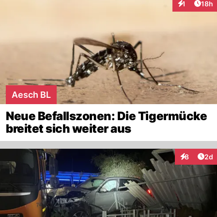
Artik
1
18h
Interaktione
Aesch BL
Neue Befallszonen: Die Tigermücke
breitet sich weiter aus
Arti
8
2d
Interaktion