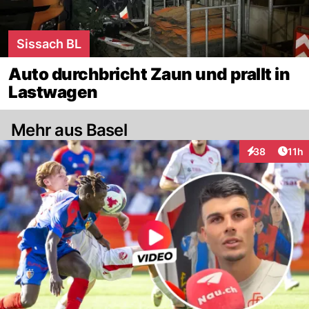
Sissach BL
Auto durchbricht Zaun und prallt in
Lastwagen
Mehr aus Basel
Artik
38
11h
Interaktionen