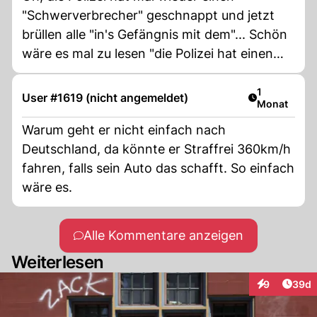
"Schwerverbrecher" geschnappt und jetzt
brüllen alle "in's Gefängnis mit dem"... Schön
wäre es mal zu lesen "die Polizei hat einen
Drogenring gesprengt" oder so.
Artikel veröf
1
User #1619 (nicht angemeldet)
Monat
Warum geht er nicht einfach nach
Deutschland, da könnte er Straffrei 360km/h
fahren, falls sein Auto das schafft. So einfach
wäre es.
Alle Kommentare anzeigen
Weiterlesen
Artik
9
39d
Interaktionen