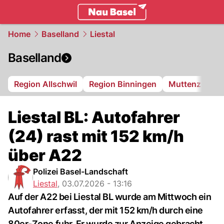
basel.
NAU.ch
Home
Baselland
Liestal
Baselland
Region Allschwil
Region Binningen
Muttenz
Bi
Liestal BL: Autofahrer
(24) rast mit 152 km/h
über A22
Polizei Basel-Landschaft
Liestal
,
03.07.2026 - 13:16
Auf der A22 bei Liestal BL wurde am Mittwoch ein
Autofahrer erfasst, der mit 152 km/h durch eine
80er-Zone fuhr. Er wurde zur Anzeige gebracht.