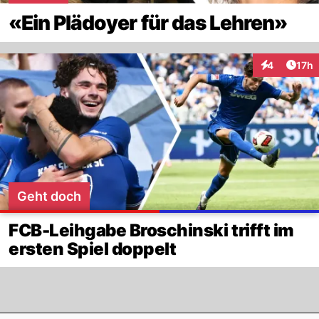
«Ein Plädoyer für das Lehren»
Artik
4
17h
Interaktione
Geht doch
FCB-Leihgabe Broschinski trifft im
ersten Spiel doppelt