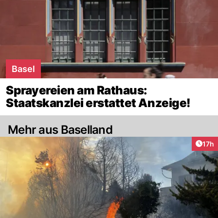
Basel
Sprayereien am Rathaus:
Staatskanzlei erstattet Anzeige!
Mehr aus Baselland
Artik
17h