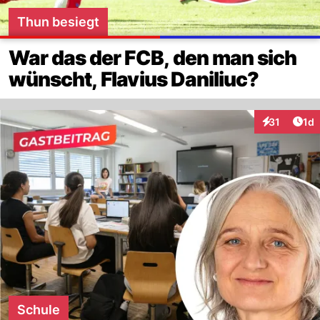
Thun besiegt
War das der FCB, den man sich
wünscht, Flavius Daniliuc?
Art
31
1d
Interaktione
Schule