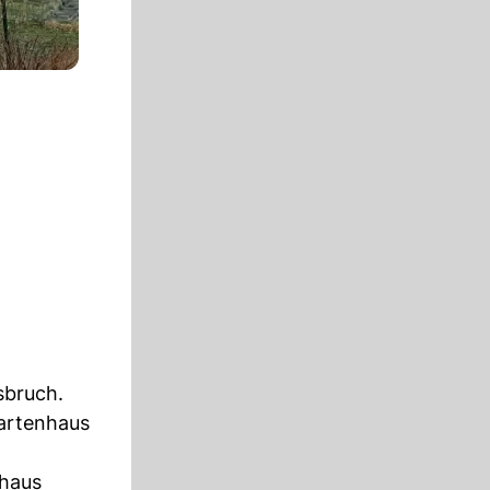
sbruch.
Gartenhaus
nhaus