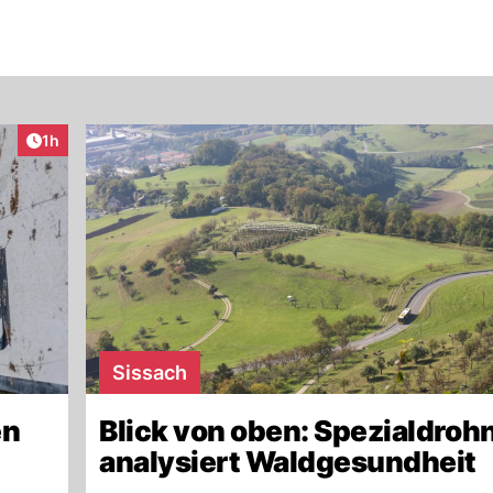
Artikel veröffentlicht:
1h
Sissach
en
Blick von oben: Spezialdroh
analysiert Waldgesundheit