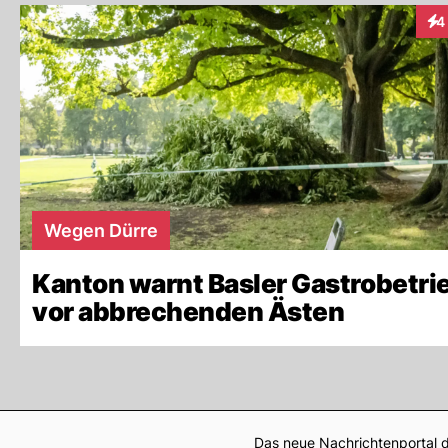
4
Int
Wegen Dürre
Kanton warnt Basler Gastrobetri
vor abbrechenden Ästen
Das neue Nachrichtenportal d