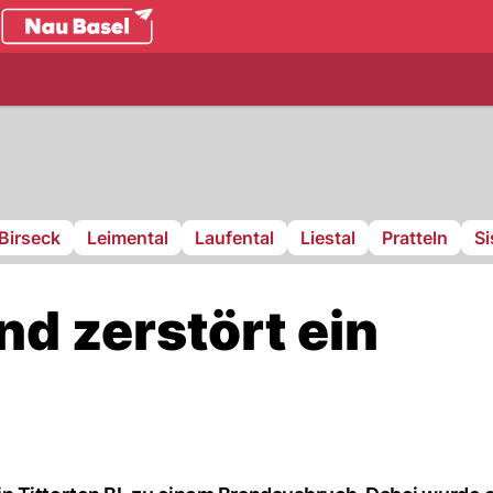
.ch
Birseck
Leimental
Laufental
Liestal
Pratteln
S
nd zerstört ein