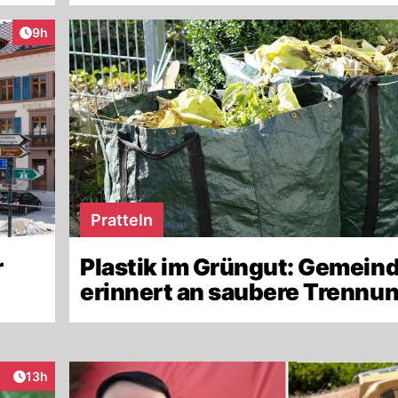
Artikel veröffentlicht:
9h
Pratteln
r
Plastik im Grüngut: Gemein
erinnert an saubere Trennu
Artikel veröffentlicht:
13h
raktionen