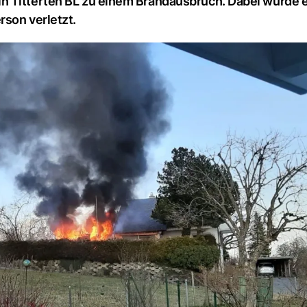
n Titterten BL zu einem Brandausbruch. Dabei wurde 
rson verletzt.