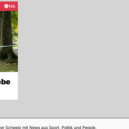
Artikel veröffentlicht:
15h
eraktionen
ebe
Footer
er Schweiz mit News aus Sport, Politik und People.