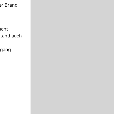
er Brand
acht
stand auch
Umgang