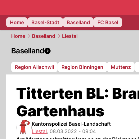
basel.
NAU
Home
Basel-Stadt
Baselland
FC Basel
Home
Baselland
Liestal
Baselland
Region Allschwil
Region Binningen
Muttenz
Titterten BL: Bra
Gartenhaus
Kantonspolizei Basel-Landschaft
Liestal
,
08.03.2022 - 09:04