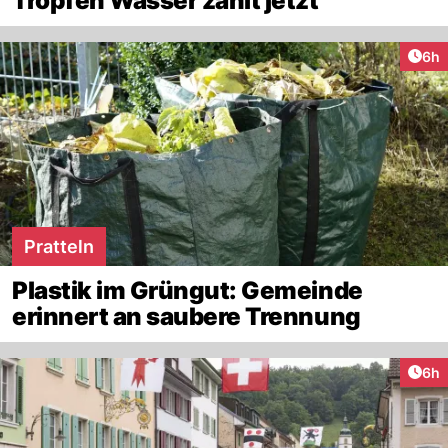
Tropfen Wasser zählt jetzt
Arti
6h
Pratteln
Plastik im Grüngut: Gemeinde
erinnert an saubere Trennung
Arti
6h