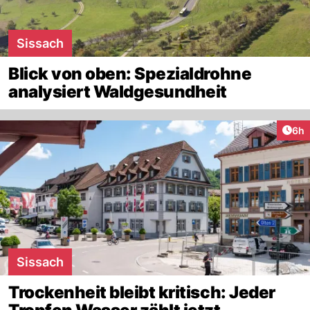
Sissach
Blick von oben: Spezialdrohne
analysiert Waldgesundheit
Arti
6h
Sissach
Trockenheit bleibt kritisch: Jeder