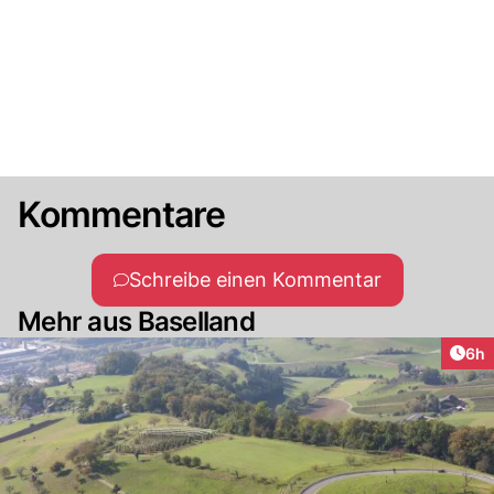
Kommentare
Schreibe einen Kommentar
Mehr aus Baselland
Arti
6h