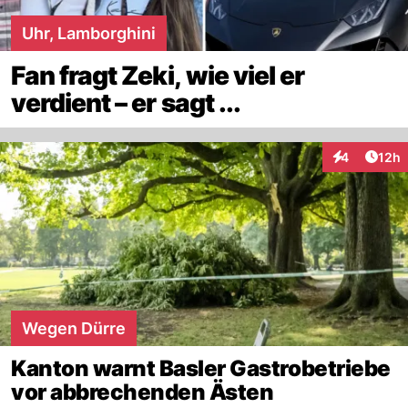
Uhr, Lamborghini
Fan fragt Zeki, wie viel er
verdient – er sagt ...
Artik
4
12h
Interaktione
Wegen Dürre
Kanton warnt Basler Gastrobetriebe
vor abbrechenden Ästen