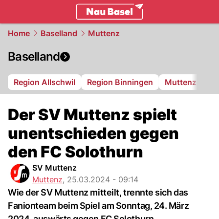
basel.
NAU.ch
Home
Baselland
Muttenz
Baselland
Region Allschwil
Region Binningen
Muttenz
Bi
Der SV Muttenz spielt
unentschieden gegen
den FC Solothurn
SV Muttenz
Muttenz
,
25.03.2024 - 09:14
Wie der SV Muttenz mitteilt, trennte sich das
Fanionteam beim Spiel am Sonntag, 24. März
2024, auswärts gegen FC Solothurn