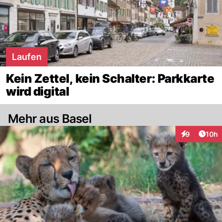
Laufen
Kein Zettel, kein Schalter: Parkkarte
wird digital
Mehr aus Basel
Artik
9
10h
Interaktione