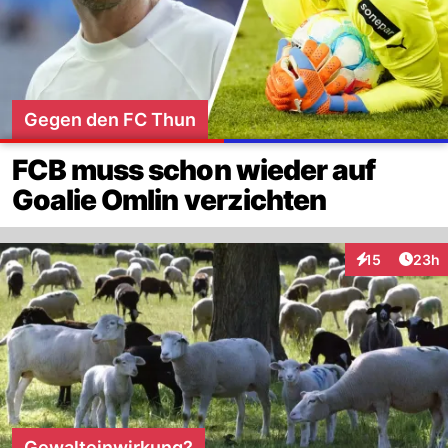
Gegen den FC Thun
FCB muss schon wieder auf
Goalie Omlin verzichten
Artik
15
23h
Interaktionen
Gewalteinwirkung?