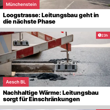
Münchenstein
Loogstrasse: Leitungsbau geht in
die nächste Phase
Artik
23h
Aesch BL
Nachhaltige Wärme: Leitungsbau
sorgt für Einschränkungen