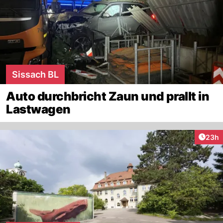
Sissach BL
Auto durchbricht Zaun und prallt in
Lastwagen
Artik
23h