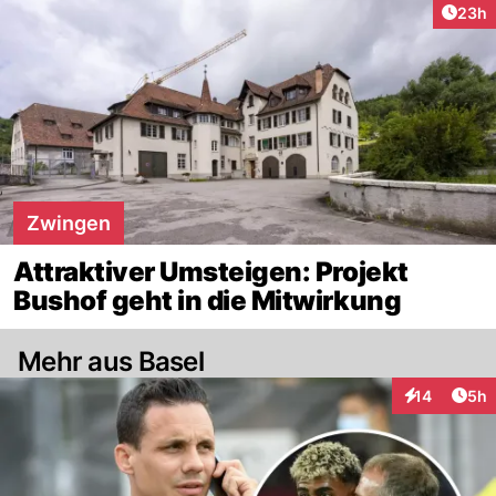
Artik
23h
Zwingen
Attraktiver Umsteigen: Projekt
Bushof geht in die Mitwirkung
Mehr aus Basel
Arti
14
5h
Interaktione