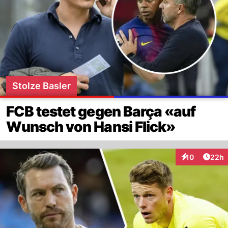
Stolze Basler
FCB testet gegen Barça «auf
Wunsch von Hansi Flick»
Artik
10
22h
Interaktionen