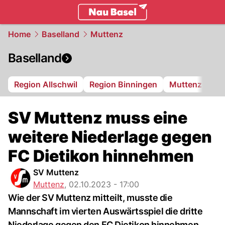
basel.
NAU.ch
Home
Baselland
Muttenz
Baselland
Region Allschwil
Region Binningen
Muttenz
Bi
SV Muttenz muss eine
weitere Niederlage gegen
FC Dietikon hinnehmen
SV Muttenz
Muttenz
,
02.10.2023 - 17:00
Wie der SV Muttenz mitteilt, musste die
Mannschaft im vierten Auswärtsspiel die dritte
Niederlage gegen den FC Dietikon hinnehmen.