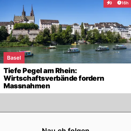
Artik
9
16h
Interaktione
Basel
Tiefe Pegel am Rhein:
Wirtschaftsverbände fordern
Massnahmen
Footer
Nau.ch folgen