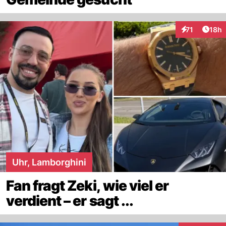
Artik
71
18h
Interaktionen
Uhr, Lamborghini
Fan fragt Zeki, wie viel er
verdient – er sagt ...