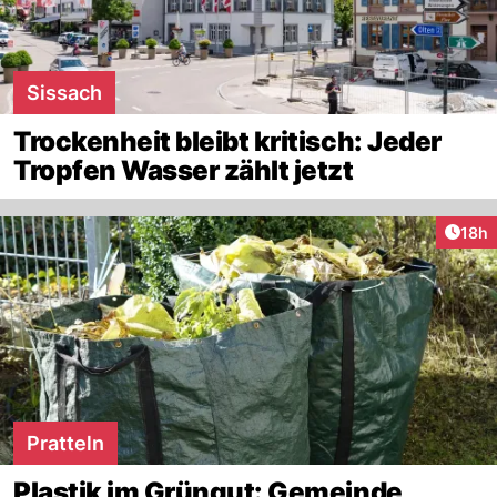
Sissach
Trockenheit bleibt kritisch: Jeder
Tropfen Wasser zählt jetzt
Artik
18h
Pratteln
Plastik im Grüngut: Gemeinde