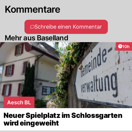
Kommentare
Schreibe einen Kommentar
Mehr aus Baselland
Artik
10h
Aesch BL
Neuer Spielplatz im Schlossgarten
wird eingeweiht