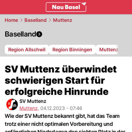
basel.
NAU.ch
Home
Baselland
Muttenz
Baselland
Region Allschwil
Region Binningen
Muttenz
Bi
SV Muttenz überwindet
schwierigen Start für
erfolgreiche Hinrunde
SV Muttenz
Muttenz
,
04.12.2023 - 07:46
Wie der SV Muttenz bekannt gibt, hat das Team
trotz einer nicht optimalen Vorbereitung und
anfänglichen Niederlagen den siebten Platz in der