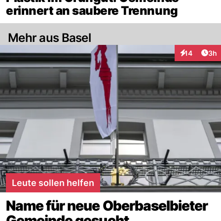
erinnert an saubere Trennung
Mehr aus Basel
Arti
14
3h
Interaktione
Leute sollen helfen
Name für neue Oberbaselbieter
Gemeinde gesucht