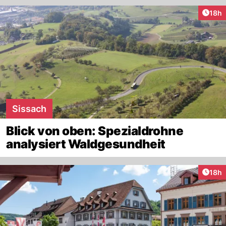
Artik
18h
Sissach
Blick von oben: Spezialdrohne
analysiert Waldgesundheit
Artik
18h