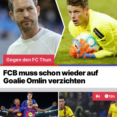
Gegen den FC Thun
FCB muss schon wieder auf
Goalie Omlin verzichten
Artik
4
19h
Interaktione