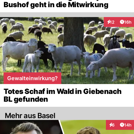
Bushof geht in die Mitwirkung
Artik
12
16h
Interaktionen
Gewalteinwirkung?
Totes Schaf im Wald in Giebenach
BL gefunden
Mehr aus Basel
Artik
6
14h
Interaktione