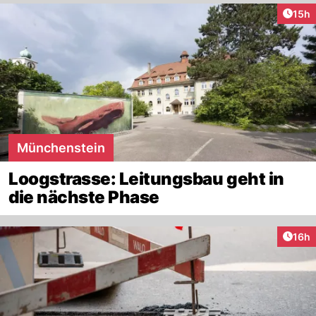
Artik
15h
Münchenstein
Loogstrasse: Leitungsbau geht in
die nächste Phase
Artik
16h