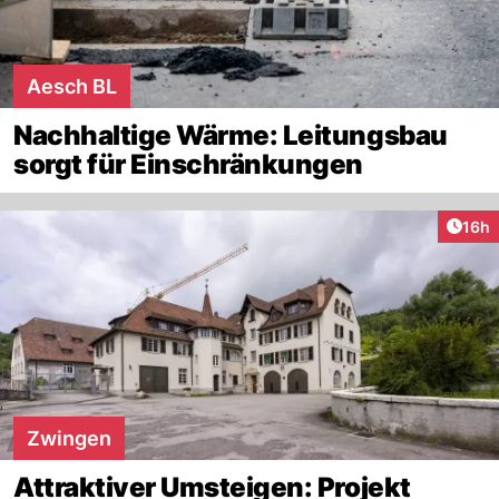
Aesch BL
Nachhaltige Wärme: Leitungsbau
sorgt für Einschränkungen
Artik
16h
Zwingen
Attraktiver Umsteigen: Projekt