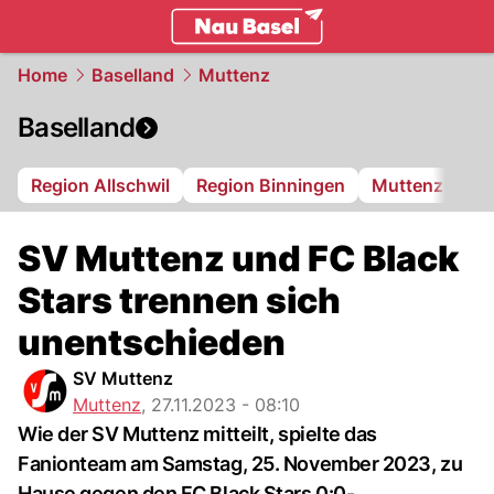
basel.
NAU.ch
Home
Baselland
Muttenz
Baselland
Region Allschwil
Region Binningen
Muttenz
Bi
SV Muttenz und FC Black
Stars trennen sich
unentschieden
SV Muttenz
Muttenz
,
27.11.2023 - 08:10
Wie der SV Muttenz mitteilt, spielte das
Fanionteam am Samstag, 25. November 2023, zu
Hause gegen den FC Black Stars 0:0-