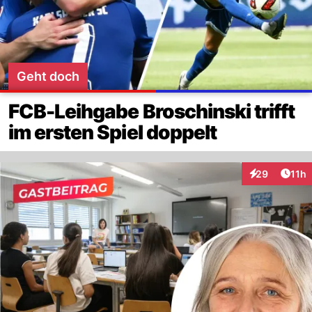
Geht doch
FCB-Leihgabe Broschinski trifft
im ersten Spiel doppelt
Artik
29
11h
Interaktionen