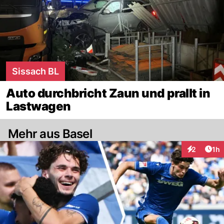
Sissach BL
Auto durchbricht Zaun und prallt in
Lastwagen
Mehr aus Basel
Art
2
1h
Interaktion