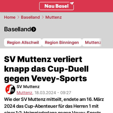
basel.
NAU.ch
Home
Baselland
Muttenz
Baselland
Region Allschwil
Region Binningen
Muttenz
Bi
SV Muttenz verliert
knapp das Cup-Duell
gegen Vevey-Sports
SV Muttenz
Muttenz
,
18.03.2024 - 09:27
Wie der SV Muttenz mitteilt, endete am 16. März
2024 das Cup-Abenteuer für das Herren 1 mit
einer 1:2-Heimniederlage gegen Vevey-Sports,