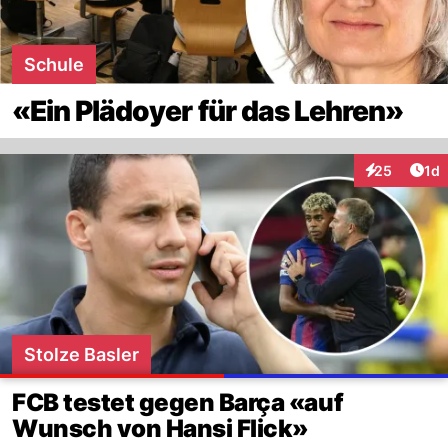
Schule
«Ein Plädoyer für das Lehren»
Art
25
1d
Interaktione
Stolze Basler
FCB testet gegen Barça «auf
Wunsch von Hansi Flick»