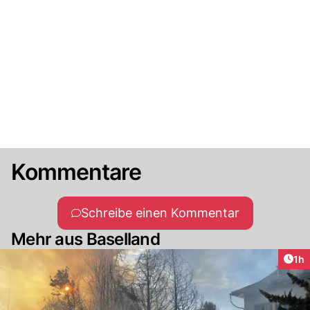
Kommentare
Schreibe einen Kommentar
Mehr aus Baselland
Art
1h