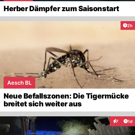
Herber Dämpfer zum Saisonstart
Arti
2h
Aesch BL
Neue Befallszonen: Die Tigermücke
breitet sich weiter aus
Art
7
1d
Interaktion