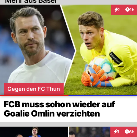
Mehr aus Basel
Art
2
1h
Interaktion
Gegen den FC Thun
FCB muss schon wieder auf
Goalie Omlin verzichten
Arti
3
6h
Interaktion