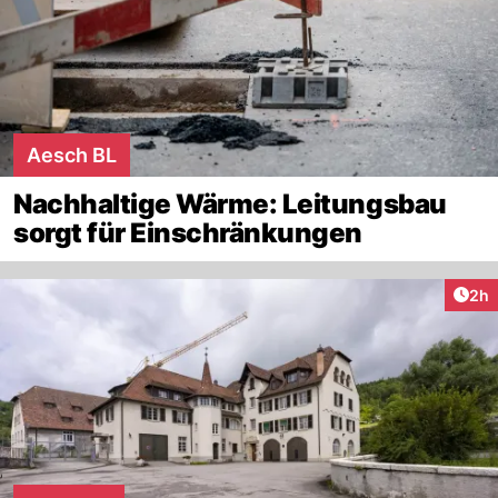
Aesch BL
Nachhaltige Wärme: Leitungsbau
sorgt für Einschränkungen
Arti
2h