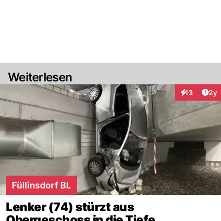
Weiterlesen
Arti
13
2y
Interaktione
Füllinsdorf BL
Lenker (74) stürzt aus
Obergeschoss in die Tiefe