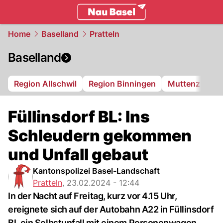
basel.
NAU.ch
Home
Baselland
Pratteln
Baselland
Region Allschwil
Region Binningen
Muttenz
Bi
Füllinsdorf BL: Ins
Schleudern gekommen
und Unfall gebaut
Kantonspolizei Basel-Landschaft
Pratteln
,
23.02.2024 - 12:44
In der Nacht auf Freitag, kurz vor 4.15 Uhr,
ereignete sich auf der Autobahn A22 in Füllinsdorf
BL ein Selbstunfall mit einem Personenwagen.