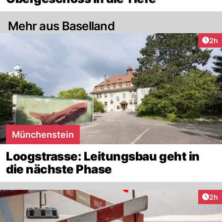
Mehr aus Baselland
Arti
2h
Münchenstein
Loogstrasse: Leitungsbau geht in
die nächste Phase
Arti
2h