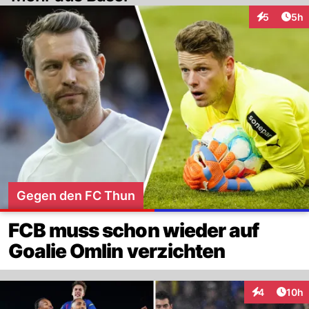
Arti
5
5h
Interaktion
Gegen den FC Thun
FCB muss schon wieder auf
Goalie Omlin verzichten
Artik
4
10h
Interaktione