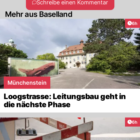
Schreibe einen Kommentar
Mehr aus Baselland
Arti
6h
Münchenstein
Loogstrasse: Leitungsbau geht in
die nächste Phase
Arti
6h