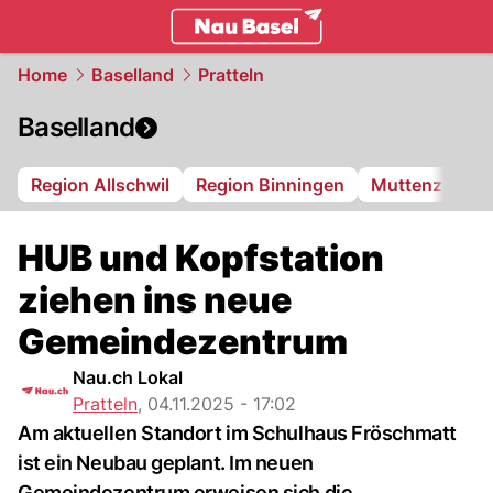
basel.
NAU.ch
Home
Baselland
Pratteln
Baselland
Region Allschwil
Region Binningen
Muttenz
Bi
HUB und Kopfstation
ziehen ins neue
Gemeindezentrum
Nau.ch Lokal
Pratteln
,
04.11.2025 - 17:02
Am aktuellen Standort im Schulhaus Fröschmatt
ist ein Neubau geplant. Im neuen
Gemeindezentrum erweisen sich die