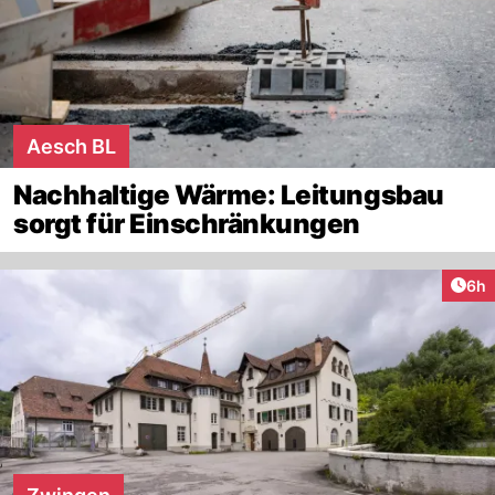
Aesch BL
Nachhaltige Wärme: Leitungsbau
sorgt für Einschränkungen
Arti
6h