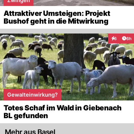
Zwingen
Attraktiver Umsteigen: Projekt
Bushof geht in die Mitwirkung
Arti
6
6h
Interaktion
Gewalteinwirkung?
Totes Schaf im Wald in Giebenach
BL gefunden
Mehr aus Basel