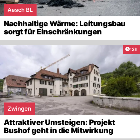
Aesch BL
Nachhaltige Wärme: Leitungsbau
sorgt für Einschränkungen
Artik
12h
Zwingen
Attraktiver Umsteigen: Projekt
Bushof geht in die Mitwirkung