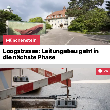
Münchenstein
Loogstrasse: Leitungsbau geht in
die nächste Phase
Artik
12h