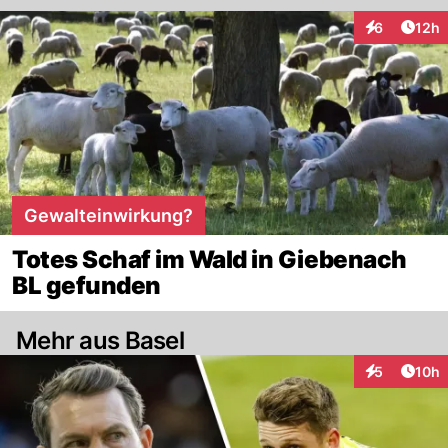
Artik
6
12h
Interaktione
Gewalteinwirkung?
Totes Schaf im Wald in Giebenach
BL gefunden
Mehr aus Basel
Artik
5
10h
Interaktione