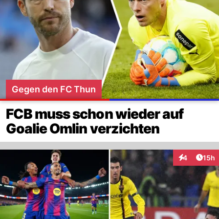
Gegen den FC Thun
FCB muss schon wieder auf
Goalie Omlin verzichten
Artik
4
15h
Interaktione