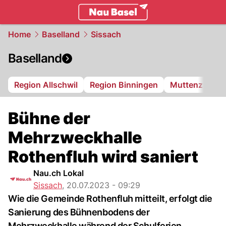
basel.
NAU.ch
Home
Baselland
Sissach
Baselland
Region Allschwil
Region Binningen
Muttenz
Bi
Bühne der
Mehrzweckhalle
Rothenfluh wird saniert
Nau.ch Lokal
Sissach
,
20.07.2023 - 09:29
Wie die Gemeinde Rothenfluh mitteilt, erfolgt die
Sanierung des Bühnenbodens der
Mehrzweckhalle während der Schulferien.