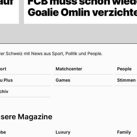
auf
FCB muss schon wied
Goalie Omlin verzicht
Footer
er Schweiz mit News aus Sport, Politik und People.
ort
Matchcenter
People
u Plus
Games
Stimmen 
chiv
sere Magazine
ebe
Luxury
Family