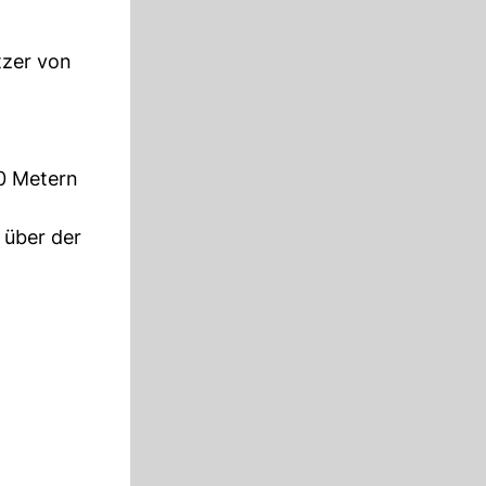
tzer von
50 Metern
 über der