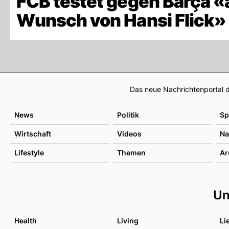
FCB testet gegen Barça «
Wunsch von Hansi Flick»
Das neue Nachrichtenportal d
News
Politik
Sp
Wirtschaft
Videos
Na
Lifestyle
Themen
Ar
Un
Health
Living
Li