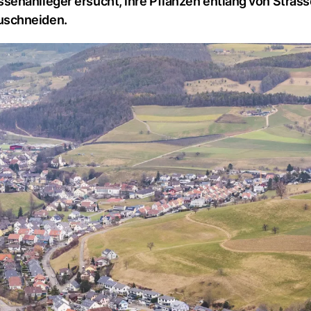
senanlieger ersucht, ihre Pflanzen entlang von Stras
uschneiden.