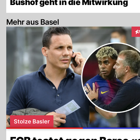
Bushof geht in die Mitwirkung
Mehr aus Basel
In
Stolze Basler