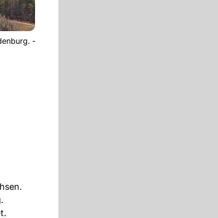
denburg. -
hsen.
.
t.