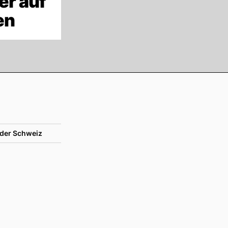
er auf
en
der Schweiz