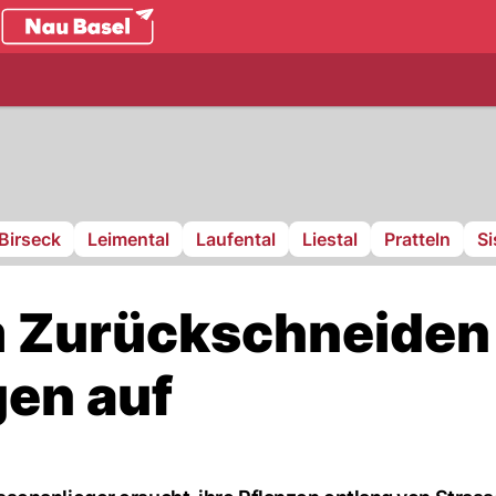
.ch
Birseck
Leimental
Laufental
Liestal
Pratteln
S
m Zurückschneiden
en auf