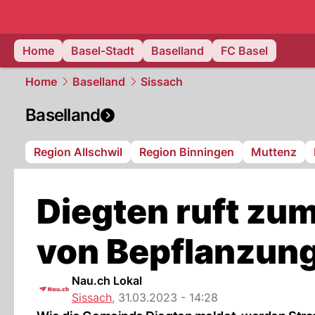
basel.
NAU
Home
Basel-Stadt
Baselland
FC Basel
Home
Baselland
Sissach
Baselland
Region Allschwil
Region Binningen
Muttenz
Diegten ruft zu
von Bepflanzung
Nau.ch Lokal
Sissach
,
31.03.2023 - 14:28