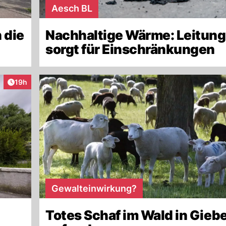
Aesch BL
 die
Nachhaltige Wärme: Leitun
sorgt für Einschränkungen
Artikel veröffentlicht:
19h
Gewalteinwirkung?
Totes Schaf im Wald in Gieb