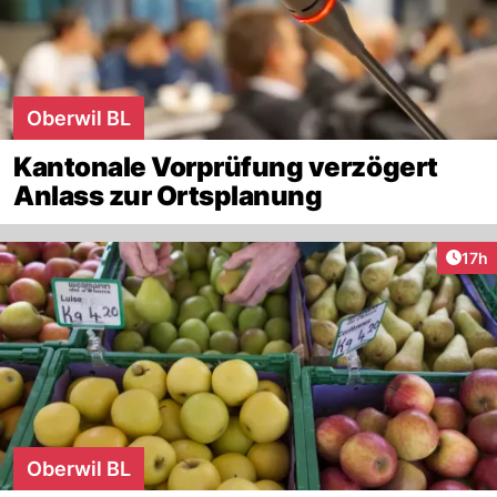
Oberwil BL
Kantonale Vorprüfung verzögert
Anlass zur Ortsplanung
Artik
17h
Oberwil BL