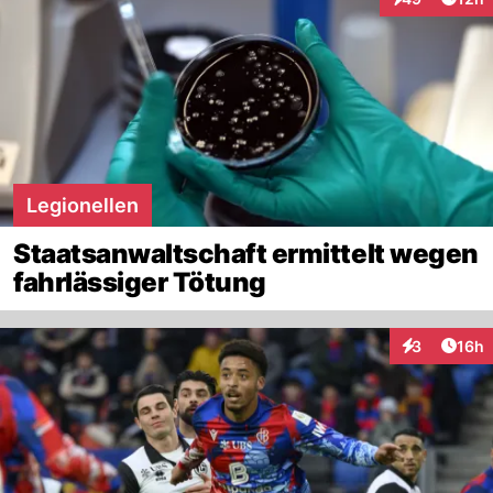
Interaktionen
Legionellen
Staatsanwaltschaft ermittelt wegen
fahrlässiger Tötung
Artik
3
16h
Interaktione