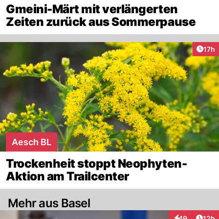
Gmeini-Märt mit verlängerten
Zeiten zurück aus Sommerpause
Artik
17h
Aesch BL
Trockenheit stoppt Neophyten-
Aktion am Trailcenter
Mehr aus Basel
Artik
49
12h