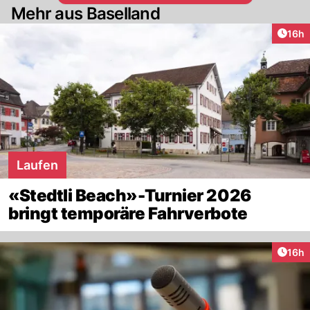
Mehr aus Baselland
Artik
16h
Laufen
«Stedtli Beach»-Turnier 2026
bringt temporäre Fahrverbote
Artik
16h