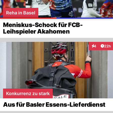
Reha in Basel
Meniskus-Schock für FCB-
Leihspieler Akahomen
Artik
4
22h
Interaktionen
Konkurrenz zu stark
Aus für Basler Essens-Lieferdienst