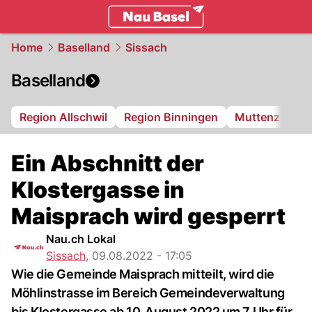
basel.
NAU.ch
Home
Baselland
Sissach
Baselland
Region Allschwil
Region Binningen
Muttenz
Bi
Ein Abschnitt der
Klostergasse in
Maisprach wird gesperrt
Nau.ch Lokal
Sissach
,
09.08.2022 - 17:05
Wie die Gemeinde Maisprach mitteilt, wird die
Möhlinstrasse im Bereich Gemeindeverwaltung
bis Klostergasse ab 10. August 2022 um 7 Uhr für