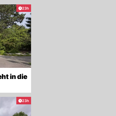
Artikel veröffentlicht:
23h
ht in die
Artikel veröffentlicht:
23h