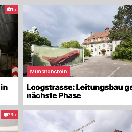
Artikel veröffentlicht:
1h
Münchenstein
 in
Loogstrasse: Leitungsbau ge
nächste Phase
Artikel veröffentlicht:
23h