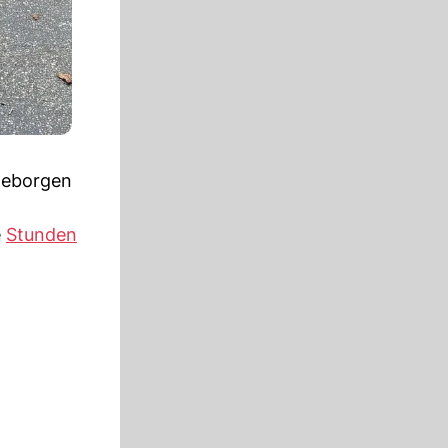
geborgen
e
Stunden