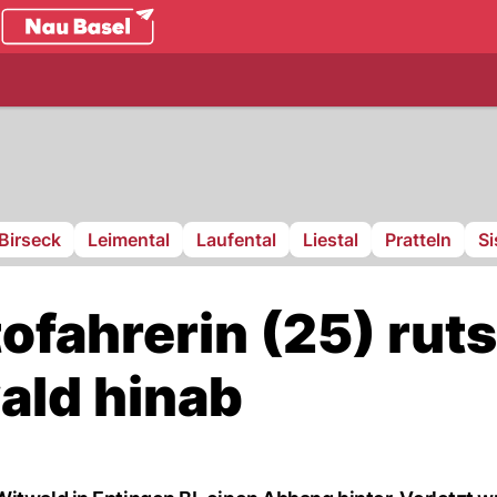
.ch
Birseck
Leimental
Laufental
Liestal
Pratteln
S
ofahrerin (25) rut
ald hinab