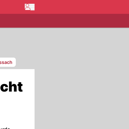
issach
scht