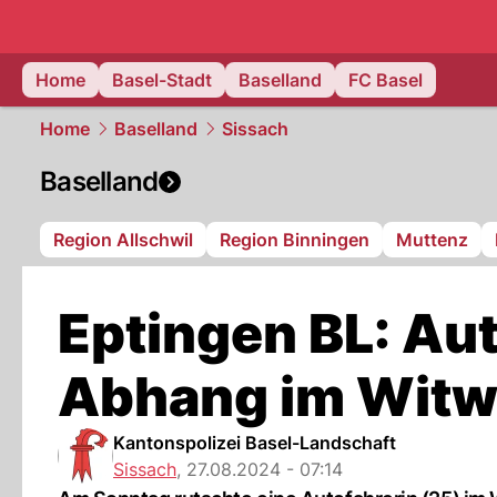
basel.
NAU
Home
Basel-Stadt
Baselland
FC Basel
Home
Baselland
Sissach
Baselland
Region Allschwil
Region Binningen
Muttenz
Eptingen BL: Aut
Abhang im Witw
Kantonspolizei Basel-Landschaft
Sissach
,
27.08.2024 - 07:14