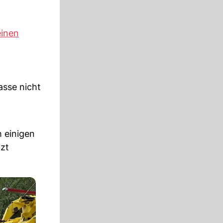
einen
asse nicht
h einigen
tzt