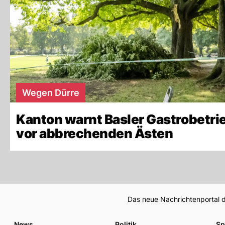
Wegen Dürre
Kanton warnt Basler Gastrobetri
vor abbrechenden Ästen
Das neue Nachrichtenportal d
News
Politik
Sp