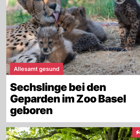
Allesamt gesund
Sechslinge bei den
Geparden im Zoo Basel
geboren
In