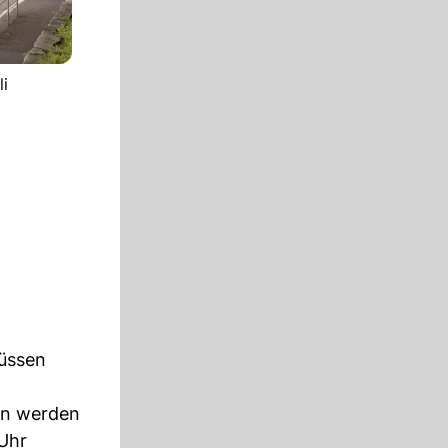
i
üssen
en werden
 Uhr