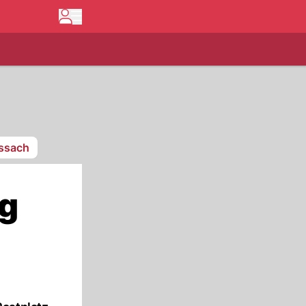
issach
ng