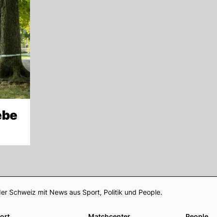
ebe
Footer
er Schweiz mit News aus Sport, Politik und People.
ort
Matchcenter
People