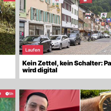
Laufen
Kein Zettel, kein Schalter: P
wird digital
Artikel veröffentlicht:
9
5h
teraktionen