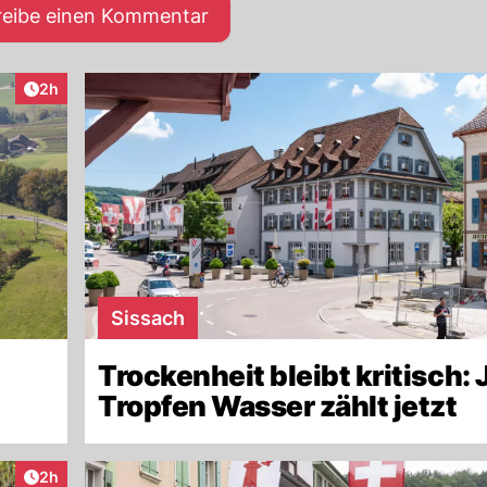
reibe einen Kommentar
Artikel veröffentlicht:
2h
Sissach
Trockenheit bleibt kritisch: 
Tropfen Wasser zählt jetzt
Artikel veröffentlicht:
2h