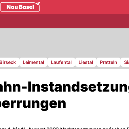
.ch
Birseck
Leimental
Laufental
Liestal
Pratteln
S
ahn-Instandsetzu
perrungen