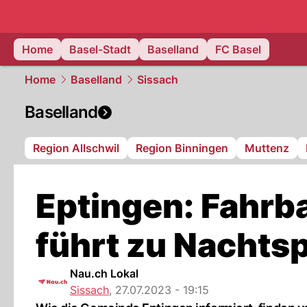
basel.
NAU
Home
Basel-Stadt
Baselland
FC Basel
Home
Baselland
Sissach
Baselland
Region Allschwil
Region Binningen
Muttenz
Eptingen: Fahrb
führt zu Nachts
Nau.ch Lokal
Sissach
,
27.07.2023 - 19:15