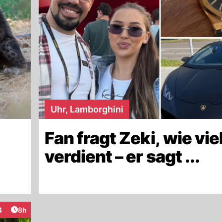
Uhr, Lamborghini
Fan fragt Zeki, wie viel
verdient – er sagt ...
Artikel veröffentlicht:
4
8h
teraktionen