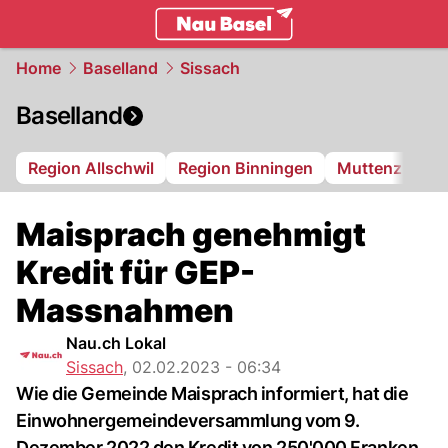
basel.
NAU.ch
Home
Baselland
Sissach
Baselland
Region Allschwil
Region Binningen
Muttenz
Bi
Maisprach genehmigt
Kredit für GEP-
Massnahmen
Nau.ch Lokal
Sissach
,
02.02.2023 - 06:34
Wie die Gemeinde Maisprach informiert, hat die
Einwohnergemeindeversammlung vom 9.
Dezember 2022 den Kredit von 250'000 Franken