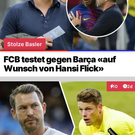
Stolze Basler
FCB testet gegen Barça «auf
Wunsch von Hansi Flick»
Arti
10
2d
Interaktione