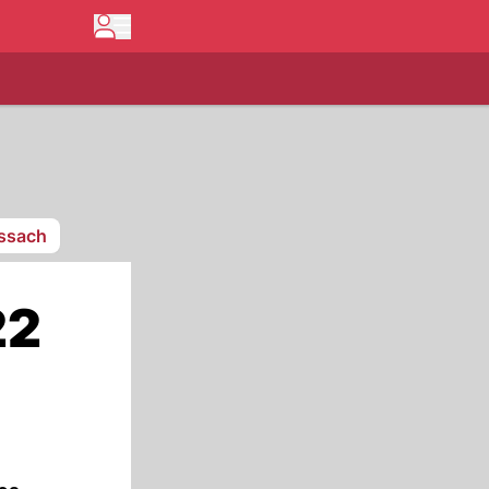
issach
22