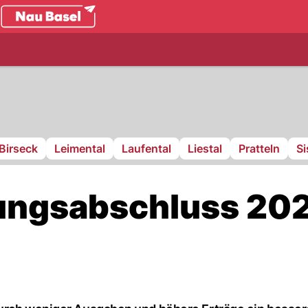
.ch
Birseck
Leimental
Laufental
Liestal
Pratteln
S
nungsabschluss 20