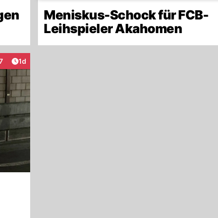
gen
Meniskus-Schock für FCB-
Leihspieler Akahomen
Artikel veröffentlicht:
7
1d
nteraktionen