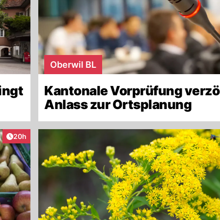
Oberwil BL
ingt
Kantonale Vorprüfung verzö
Anlass zur Ortsplanung
Artikel veröffentlicht:
20h