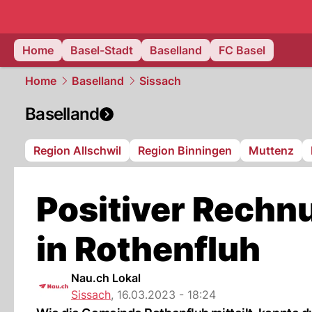
basel.
NAU
Home
Basel-Stadt
Baselland
FC Basel
Home
Baselland
Sissach
Baselland
Region Allschwil
Region Binningen
Muttenz
Positiver Rech
in Rothenfluh
Nau.ch Lokal
Sissach
,
16.03.2023 - 18:24