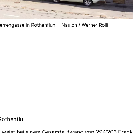
rrengasse in Rothenfluh. - Nau.ch / Werner Rolli
Rothenflu
 weist bei einem Gesamtaufwand von 294’203 Frank