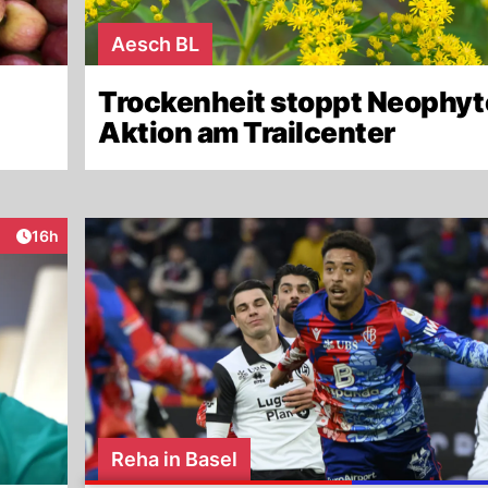
Aesch BL
Trockenheit stoppt Neophyt
Aktion am Trailcenter
Artikel veröffentlicht:
16h
raktionen
Reha in Basel