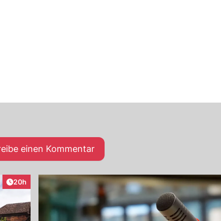
reibe einen Kommentar
Artikel veröffentlicht:
20h