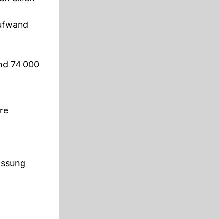
aufwand
nd 74'000
re
assung