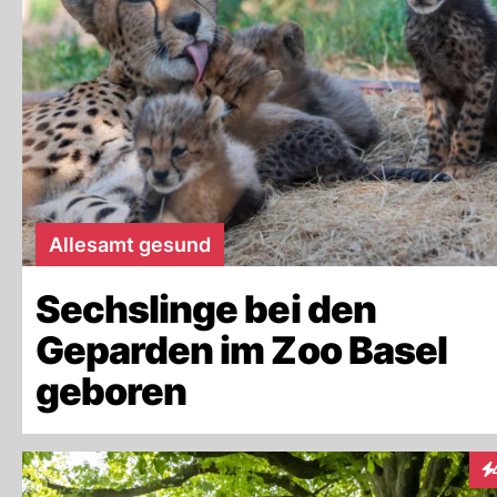
Allesamt gesund
Sechslinge bei den
Geparden im Zoo Basel
geboren
In