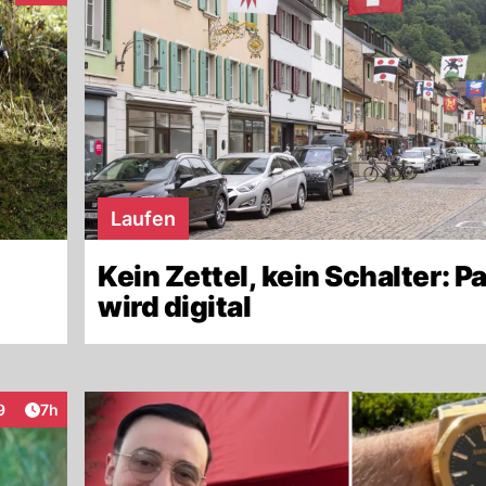
Laufen
Kein Zettel, kein Schalter: P
wird digital
Artikel veröffentlicht:
9
7h
teraktionen