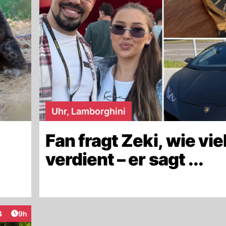
Uhr, Lamborghini
Fan fragt Zeki, wie viel
verdient – er sagt ...
Artikel veröffentlicht:
4
9h
teraktionen