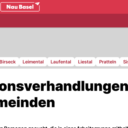
.ch
Birseck
Leimental
Laufental
Liestal
Pratteln
S
sionsverhandlunge
emeinden