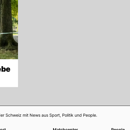
ebe
Footer
er Schweiz mit News aus Sport, Politik und People.
ort
Matchcenter
People