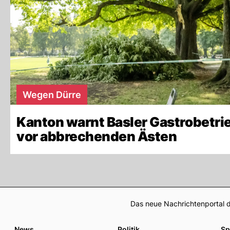
Wegen Dürre
Kanton warnt Basler Gastrobetri
vor abbrechenden Ästen
Das neue Nachrichtenportal d
News
Politik
Sp