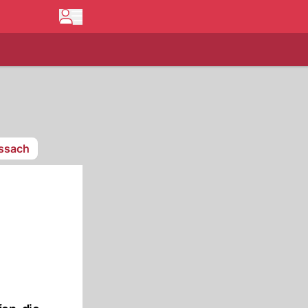
issach
n