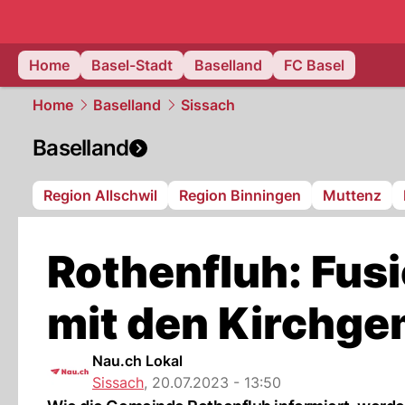
basel.
NAU
Home
Basel-Stadt
Baselland
FC Basel
Home
Baselland
Sissach
Baselland
Region Allschwil
Region Binningen
Muttenz
Rothenfluh: Fu
mit den Kirchg
Nau.ch Lokal
Sissach
,
20.07.2023 - 13:50