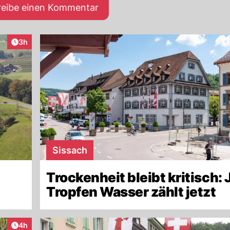
reibe einen Kommentar
Artikel veröffentlicht:
3h
Sissach
Trockenheit bleibt kritisch: 
Tropfen Wasser zählt jetzt
Artikel veröffentlicht:
4h