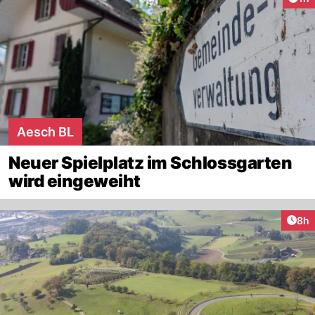
Aesch BL
Neuer Spielplatz im Schlossgarten
wird eingeweiht
Arti
8h