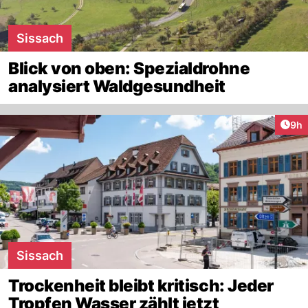
Sissach
Blick von oben: Spezialdrohne
analysiert Waldgesundheit
Arti
9h
Sissach
Trockenheit bleibt kritisch: Jeder
Tropfen Wasser zählt jetzt