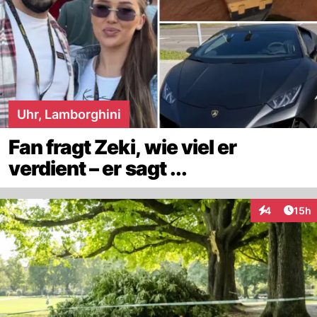
Uhr, Lamborghini
Fan fragt Zeki, wie viel er
verdient – er sagt ...
Artik
4
15h
Interaktione