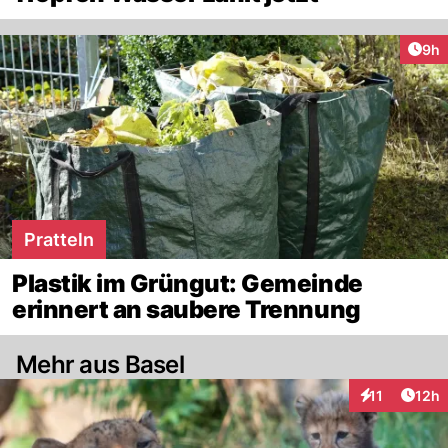
Arti
9h
Pratteln
Plastik im Grüngut: Gemeinde
erinnert an saubere Trennung
Mehr aus Basel
Artik
11
12h
Interaktionen