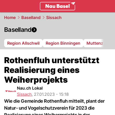
basel.
NAU.ch
Home
Baselland
Sissach
Baselland
Region Allschwil
Region Binningen
Muttenz
Bi
Rothenfluh unterstützt
Realisierung eines
Weiherprojekts
Nau.ch Lokal
Sissach
,
27.01.2023 - 15:18
Wie die Gemeinde Rothenfluh mitteilt, plant der
Natur- und Vogelschutzverein für 2023 die
Realisierung eines Weiherprojekts in der