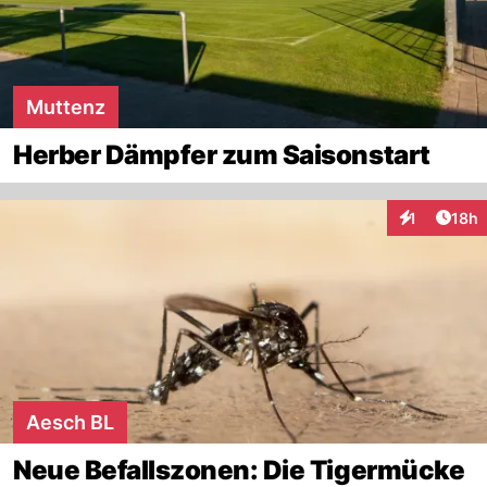
Muttenz
Herber Dämpfer zum Saisonstart
Artik
1
18h
Interaktione
Aesch BL
Neue Befallszonen: Die Tigermücke