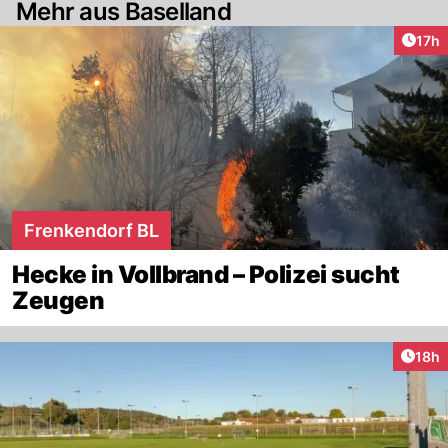
Mehr aus Baselland
Artik
17h
Frenkendorf BL
Hecke in Vollbrand – Polizei sucht
Zeugen
Artik
18h