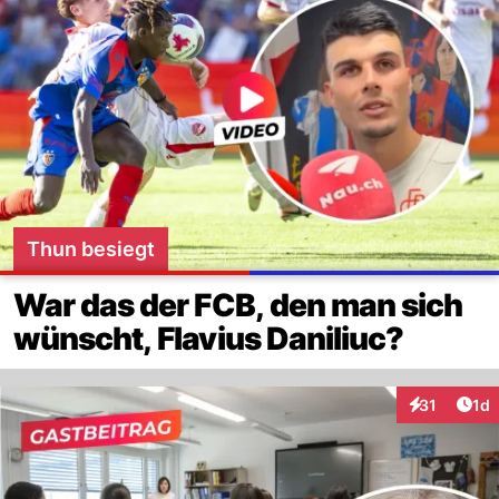
Thun besiegt
War das der FCB, den man sich
wünscht, Flavius Daniliuc?
Art
31
1d
Interaktione