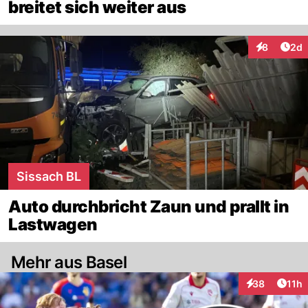
breitet sich weiter aus
Arti
8
2d
Interaktion
Sissach BL
Auto durchbricht Zaun und prallt in
Lastwagen
Mehr aus Basel
Artik
38
11h
Interaktionen