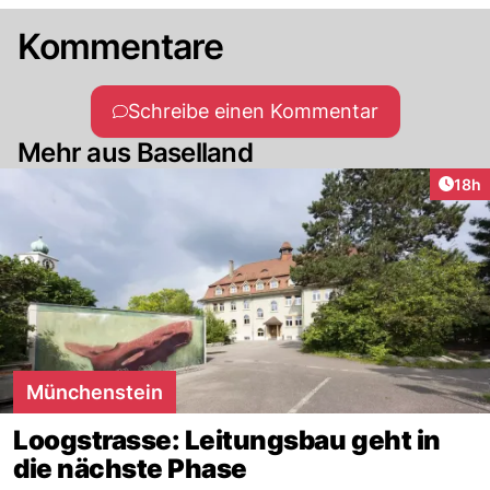
Kommentare
Schreibe einen Kommentar
Mehr aus Baselland
Artik
18h
Münchenstein
Loogstrasse: Leitungsbau geht in
die nächste Phase