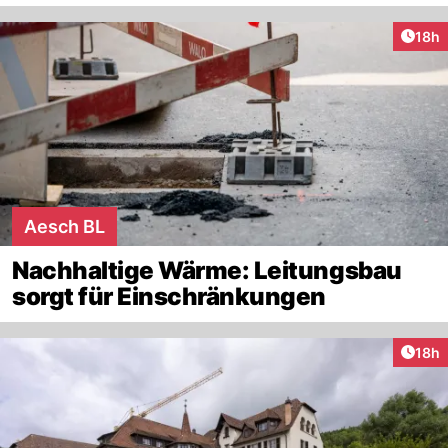
Artik
18h
Aesch BL
Nachhaltige Wärme: Leitungsbau
sorgt für Einschränkungen
Artik
18h