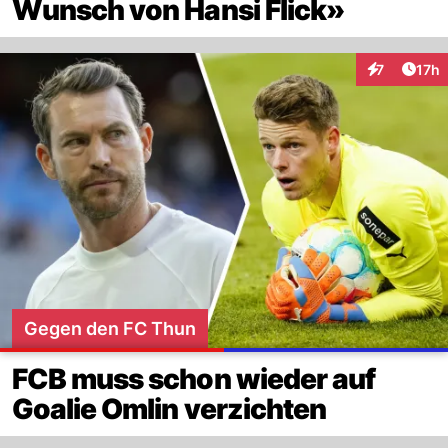
Wunsch von Hansi Flick»
Artik
7
17h
Interaktione
Gegen den FC Thun
FCB muss schon wieder auf
Goalie Omlin verzichten