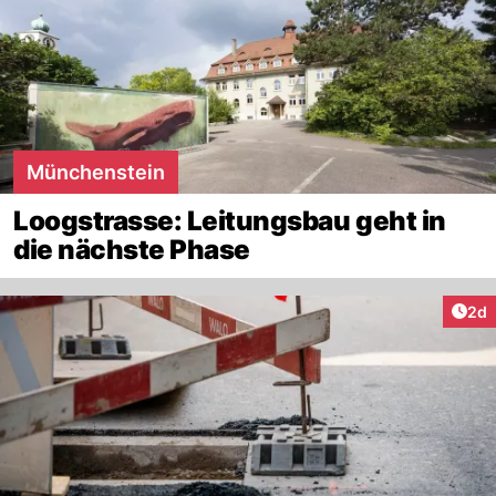
Münchenstein
Loogstrasse: Leitungsbau geht in
die nächste Phase
Arti
2d