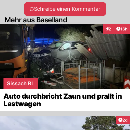
Schreibe einen Kommentar
Mehr aus Baselland
Artik
2
16h
Interaktione
Sissach BL
Auto durchbricht Zaun und prallt in
Lastwagen
Arti
2d