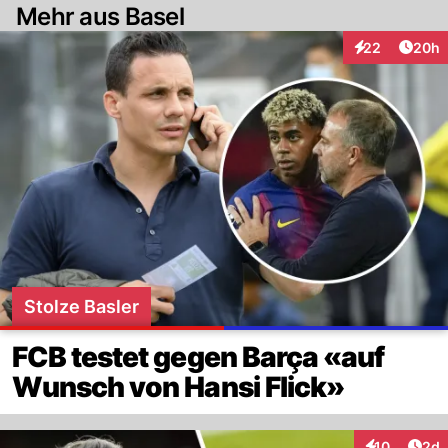
Mehr aus Basel
Artik
22
20h
Interaktionen
Stolze Basler
FCB testet gegen Barça «auf
Wunsch von Hansi Flick»
Arti
10
2d