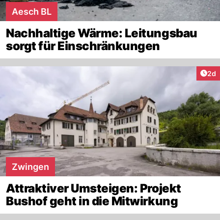
Aesch BL
Nachhaltige Wärme: Leitungsbau
sorgt für Einschränkungen
Arti
2d
Zwingen
Attraktiver Umsteigen: Projekt
Bushof geht in die Mitwirkung