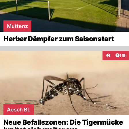
Muttenz
Herber Dämpfer zum Saisonstart
Artik
1
16h
Interaktione
Aesch BL
Neue Befallszonen: Die Tigermücke