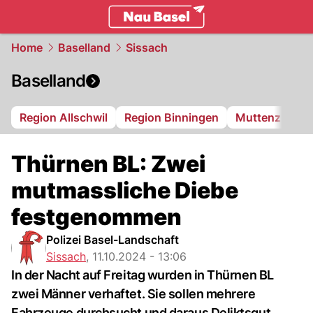
basel.
NAU.ch
Home
Baselland
Sissach
Baselland
Region Allschwil
Region Binningen
Muttenz
Bi
Thürnen BL: Zwei
mutmassliche Diebe
festgenommen
Polizei Basel-Landschaft
Sissach
,
11.10.2024 - 13:06
In der Nacht auf Freitag wurden in Thürnen BL
zwei Männer verhaftet. Sie sollen mehrere
Fahrzeuge durchsucht und daraus Deliktsgut