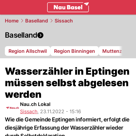
basel.
NAU.ch
Home
Baselland
Sissach
Baselland
Region Allschwil
Region Binningen
Muttenz
Bi
Wasserzähler in Eptingen
müssen selbst abgelesen
werden
Nau.ch Lokal
Sissach
,
23.11.2022 - 15:16
Wie die Gemeinde Eptingen informiert, erfolgt die
diesjährige Erfassung der Wasserzähler wieder
durch Selbstdeklaration.