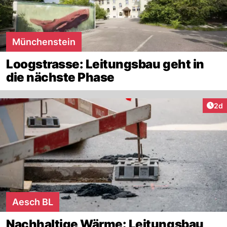
Münchenstein
Loogstrasse: Leitungsbau geht in
die nächste Phase
Arti
2d
Aesch BL
Nachhaltige Wärme: Leitungsbau