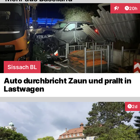
Artik
7
20h
Interaktionen
Sissach BL
Auto durchbricht Zaun und prallt in
Lastwagen
Arti
2d