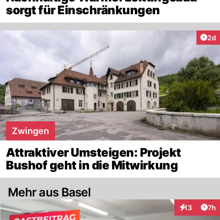
sorgt für Einschränkungen
Arti
2d
Zwingen
Attraktiver Umsteigen: Projekt
Bushof geht in die Mitwirkung
Mehr aus Basel
Arti
13
7h
Interaktione