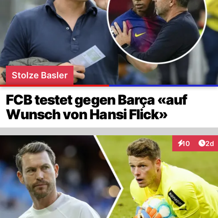
Stolze Basler
FCB testet gegen Barça «auf
Wunsch von Hansi Flick»
Arti
10
2d
Interaktione