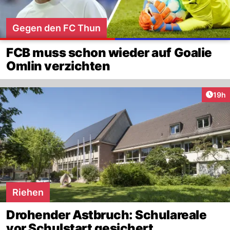
Gegen den FC Thun
FCB muss schon wieder auf Goalie
Omlin verzichten
Artik
19h
Riehen
Drohender Astbruch: Schulareale
vor Schulstart gesichert