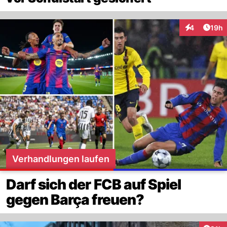
Artik
4
19h
Interaktione
Verhandlungen laufen
Darf sich der FCB auf Spiel
gegen Barça freuen?