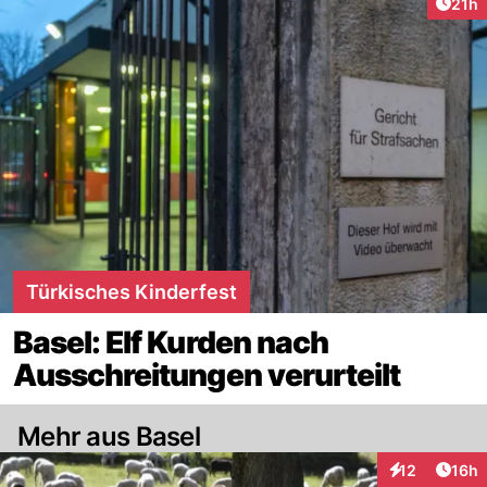
Artik
21h
Türkisches Kinderfest
Basel: Elf Kurden nach
Ausschreitungen verurteilt
Mehr aus Basel
Artik
12
16h
Interaktionen