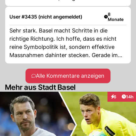
Kriminalität, Wohnungsnot um nur einige zu
nennen
Artikel veröff
8
User #3435 (nicht angemeldet)
Monate
Sehr stark. Basel macht Schritte in die
richtige Richtung. Ich hoffe, dass es nicht
reine Symbolpolitik ist, sondern effektive
Massnahmen dahinter stecken. Gerade im
Bereich Gesundheitswesen und Betreuung
gibt es noch viel zu tun.
Alle Kommentare anzeigen
Mehr aus Stadt Basel
Artik
6
14h
Interaktione