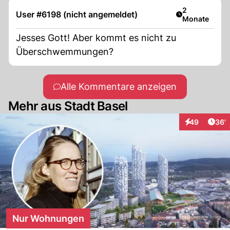
Artikel veröff
2
User #6198 (nicht angemeldet)
Monate
Jesses Gott! Aber kommt es nicht zu
Überschwemmungen?
Alle Kommentare anzeigen
Mehr aus Stadt Basel
Arti
49
36'
Interaktionen
Nur Wohnungen