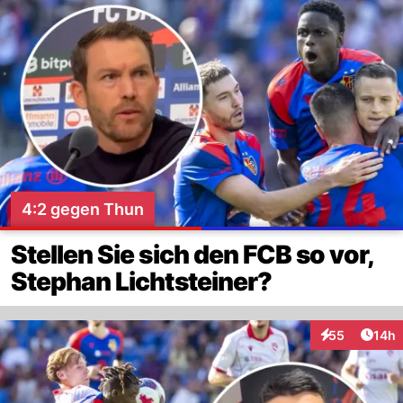
4:2 gegen Thun
Stellen Sie sich den FCB so vor,
Stephan Lichtsteiner?
Artik
55
14h
Interaktionen