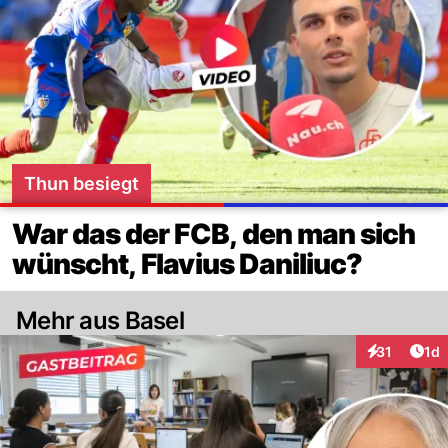
Thun besiegt
War das der FCB, den man sich
wünscht, Flavius Daniliuc?
Mehr aus Basel
Art
31
1d
Interaktione