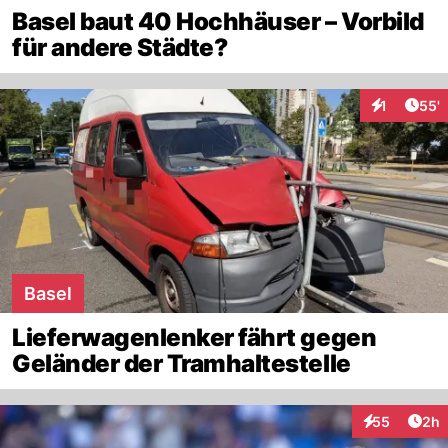
Basel baut 40 Hochhäuser – Vorbild
für andere Städte?
Arti
1
55'
Interaktion
Basel
Lieferwagenlenker fährt gegen
Geländer der Tramhaltestelle
Arti
55
2h
Interaktionen