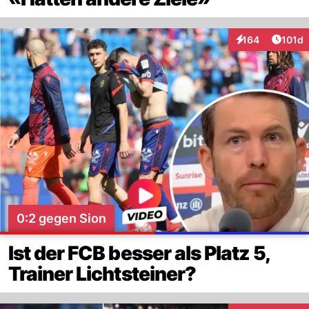
Artike
164
101d
Interaktionen
0:2 gegen Sion
Ist der FCB besser als Platz 5,
Trainer Lichtsteiner?