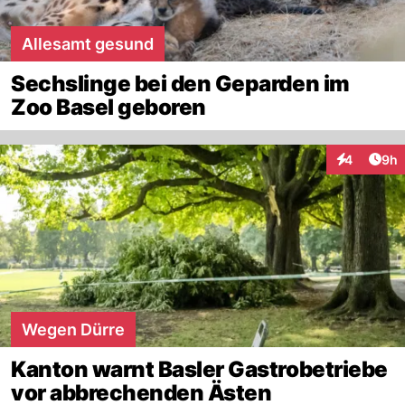
Allesamt gesund
Sechslinge bei den Geparden im
Zoo Basel geboren
Arti
4
9h
Interaktion
Wegen Dürre
Kanton warnt Basler Gastrobetriebe
vor abbrechenden Ästen