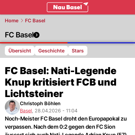
basel.
NAU.ch
Home
FC Basel
FC Basel
Übersicht
Geschichte
Stars
FC Basel: Nati-Legende
Knup kritisiert FCB und
Lichtsteiner
Christoph Böhlen
Basel
,
28.04.2026 - 11:04
Noch-Meister FC Basel droht den Europapokal zu
verpassen. Nach dem 0:2 gegen den FC Sion
äussert sich auch Nati-Legende Adrian Knup (57)