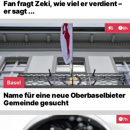
Fan fragt Zeki, wie viel er verdient –
er sagt ...
Arti
5
6h
Interaktion
Basel
Name für eine neue Oberbaselbieter
Gemeinde gesucht
Arti
7h