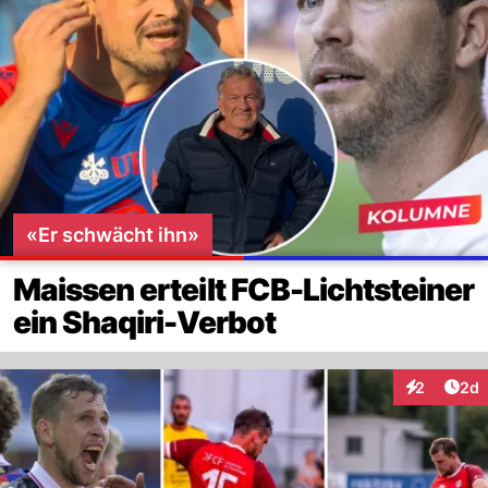
«Er schwächt ihn»
Maissen erteilt FCB-Lichtsteiner
ein Shaqiri-Verbot
Arti
2
2d
Interaktion