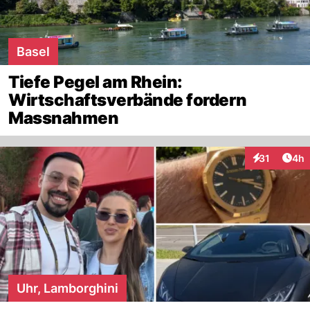
Basel
Tiefe Pegel am Rhein:
Wirtschaftsverbände fordern
Massnahmen
Arti
31
4h
Interaktione
Uhr, Lamborghini