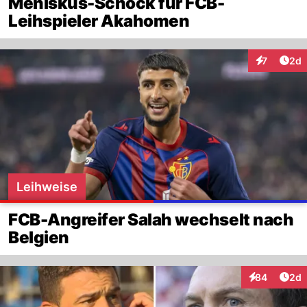
Meniskus-Schock für FCB-
Leihspieler Akahomen
Arti
7
2d
Interaktion
Leihweise
FCB-Angreifer Salah wechselt nach
Belgien
Arti
84
2d
Interaktionen