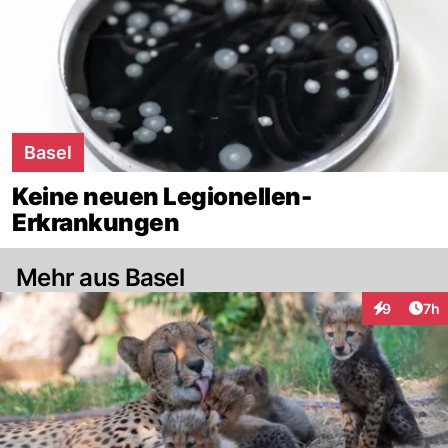
Basel
Keine neuen Legionellen-
Erkrankungen
Mehr aus Basel
Arti
9
7h
Interaktion