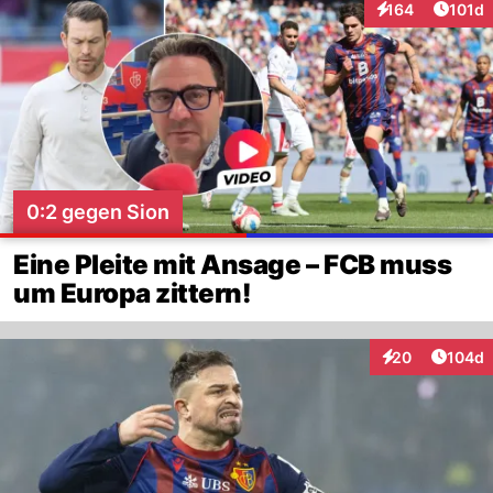
Artike
164
101d
Interaktionen
0:2 gegen Sion
Eine Pleite mit Ansage – FCB muss
um Europa zittern!
Artike
20
104d
Interaktionen