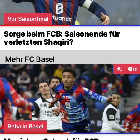
Vor Saisonfinal
Sorge beim FCB: Saisonende für
verletzten Shaqiri?
Mehr FC Basel
Art
3
1d
Interaktion
Reha in Basel