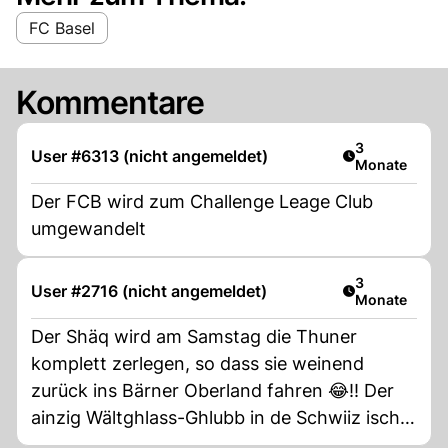
FC Basel
Kommentare
Artikel veröff
3
User #6313 (nicht angemeldet)
Monate
Der FCB wird zum Challenge Leage Club
umgewandelt
Artikel veröff
3
User #2716 (nicht angemeldet)
Monate
Der Shäq wird am Samstag die Thuner
komplett zerlegen, so dass sie weinend
zurück ins Bärner Oberland fahren 😂!! Der
ainzig Wältghlass-Ghlubb in de Schwiiz isch
drrrr EffCeeBee 💙♥️!!