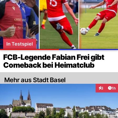
In Testspiel
FCB-Legende Fabian Frei gibt
Comeback bei Heimatclub
Mehr aus Stadt Basel
Art
3
1h
Interaktion