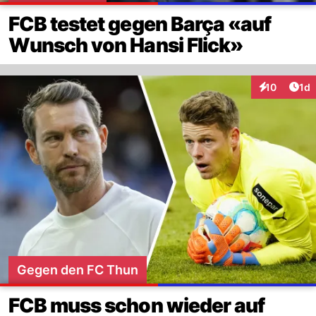
FCB testet gegen Barça «auf
Wunsch von Hansi Flick»
Art
10
1d
Interaktione
Gegen den FC Thun
FCB muss schon wieder auf