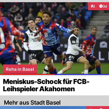
Arti
3
3d
Interaktion
Reha in Basel
Meniskus-Schock für FCB-
Leihspieler Akahomen
Mehr aus Stadt Basel