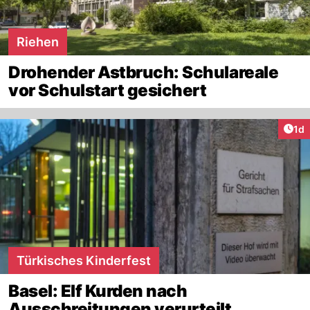
Riehen
Drohender Astbruch: Schulareale
vor Schulstart gesichert
Art
1d
Türkisches Kinderfest
Basel: Elf Kurden nach
Ausschreitungen verurteilt