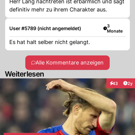
Herr Lang nachtreten ist erbärmlich und sagt
definitiv mehr zu ihrem Charakter aus.
Artikel veröff
3
User #5789 (nicht angemeldet)
Monate
Es hat halt selber nicht gelangt.
Alle Kommentare anzeigen
Weiterlesen
Arti
43
2y
Interaktionen