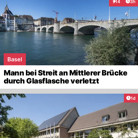
Arti
14
3h
Interaktione
Basel
Mann bei Streit an Mittlerer Brücke
durch Glasflasche verletzt
Art
1d