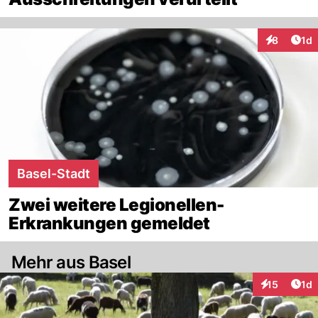
Art
8
1d
Interaktion
Basel-Stadt
Zwei weitere Legionellen-
Erkrankungen gemeldet
Mehr aus Basel
Art
15
1d
Interaktione