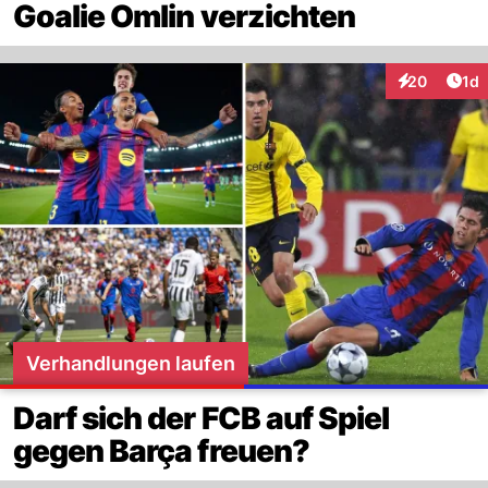
Goalie Omlin verzichten
Art
20
1d
Interaktione
Verhandlungen laufen
Darf sich der FCB auf Spiel
gegen Barça freuen?