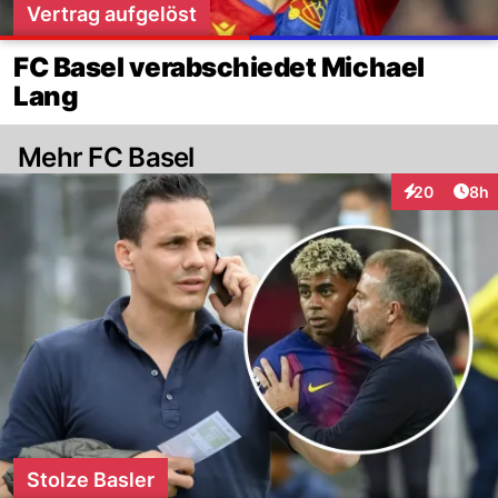
Vertrag aufgelöst
FC Basel verabschiedet Michael
Lang
Mehr FC Basel
Arti
20
8h
Interaktionen
Stolze Basler