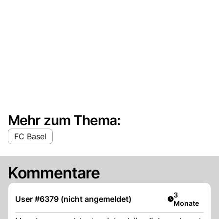
Mehr zum Thema:
FC Basel
Kommentare
Artikel veröff
3
User #6379 (nicht angemeldet)
Monate