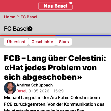
basel.
NAU.ch
Home
FC Basel
FC Basel
Übersicht
Geschichte
Stars
FCB – Lang über Celestini:
«Hat jedes Problem von
sich abgeschoben»
Andrea Schüpbach
Basel
,
01.05.2026 - 15:29
Michael Lang ist in der Ära Fabio Celestini beim
FCB zurückgetreten. Von der Kommunikation des
Meistertrainers war er kein grosser Fan.